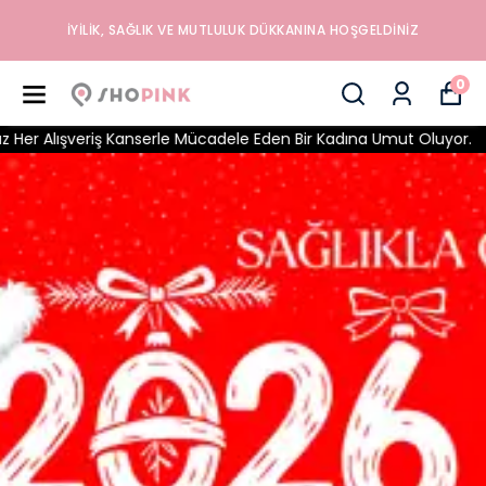
İYILIK, SAĞLIK VE MUTLULUK DÜKKANINA HOŞGELDINIZ
0
erle Mücadele Eden Bir Kadına Umut Oluyor.
Buradan Yaptığı