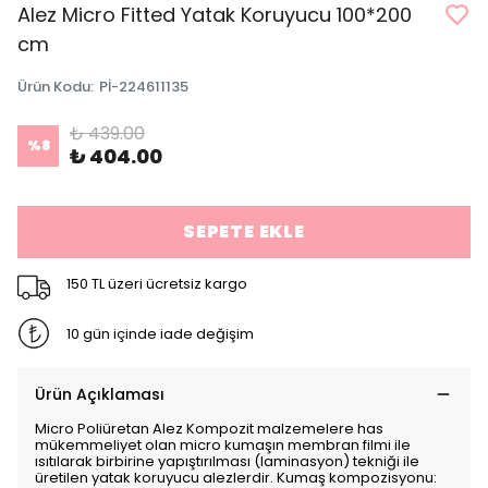
Alez Micro Fitted Yatak Koruyucu 100*200
cm
Ürün Kodu
:
Pİ-224611135
₺ 439.00
%
8
₺ 404.00
SEPETE EKLE
150 TL üzeri ücretsiz kargo
10 gün içinde iade değişim
Ürün Açıklaması
Micro Poliüretan Alez Kompozit malzemelere has
mükemmeliyet olan micro kumaşın membran filmi ile
ısıtılarak birbirine yapıştırılması (laminasyon) tekniği ile
üretilen yatak koruyucu alezlerdir. Kumaş kompozisyonu: