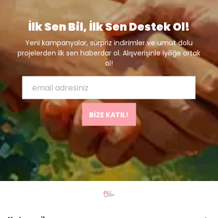
İlk Sen Bil, İlk Sen Destek Ol!
Yeni kampanyalar, sürpriz indirimler ve umut dolu
projelerden ilk sen haberdar ol. Alışverişinle iyiliğe ortak
ol!
BİZE KATIL!