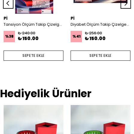
Pİ
Pİ
Tansiyon Ölçüm Takip Çizelgesi Defteri A Kalite Özel Tasarım 6 Aylık A6 Boyut
Diyabet Ölçüm Takip Çizelgesi Defteri A Kalite Özel Tasarım 3 Aylık A5 Kırmızı
₺ 240.00
₺ 256.00
%
38
%
41
₺ 150.00
₺ 150.00
SEPETE EKLE
SEPETE EKLE
Hediyelik Ürünler