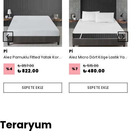
Pİ
Pİ
Alez Pamuklu Fitted Yatak Koruyucu 160*200 cm
Alez Micro Dört Köşe Lastik Yatak Koruyucu 160*200 cm
₺ 857.00
₺ 515.00
%
4
%
7
₺ 822.00
₺ 480.00
SEPETE EKLE
SEPETE EKLE
Teraryum