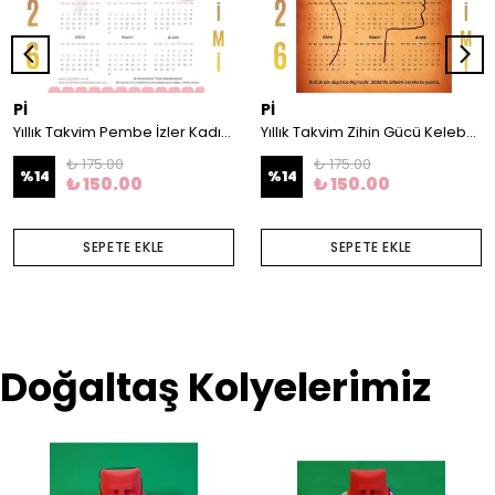
Pİ
Pİ
Yıllık Takvim Pembe İzler Kadın Kanserleri Derneği Tasarım
Yıllık Takvim Zihin Gücü Kelebek Tasarım
₺ 175.00
₺ 175.00
%
14
%
14
₺ 150.00
₺ 150.00
SEPETE EKLE
SEPETE EKLE
Doğaltaş Kolyelerimiz