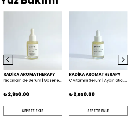
Yüz Bakımı
RADİKA AROMATHERAPY
RADİKA AROMATHERAPY
Niacinamide Serum | Gözenek Sıkılaştırıcı, Aydınlatıcı ve Leke Giderici Etki
C Vitamini Serum | Aydınlatıcı, Cilt Tonu Eşitleyici ve Parlatıcı Etki
₺ 2,950.00
₺ 2,650.00
SEPETE EKLE
SEPETE EKLE