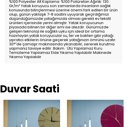
%100 Polyester Alt Kaplama: %100 Poliüretan Ağırlık: 130
Gr/m² Yatak koruyucu son zamanlarda insanların sağlık
konusunda bilinçlenmesi üzerine önemi fark edilen bir ürün
olup, günün yaklaşık 7-8 saatini uyuyarak geçirdiğimizi
düşündüğümüzde yatağımızda olması gerekli ev tekstil
ürünleri içerisinde yerini almıştır. Yatak koruyucunun
piyasada bilinen bir diğer ismi ise alezdir. Günümüzde
gelişen teknoloji ile sağlıklı uyku için ideal bir ortama
hazırlayan yatak koruyucular su, ter ve bakteri gibi yatağı
yıpratıcı etkilerin önüne geçerek yatağınızın ömrünü uzatır.
30°'de çamaşır makinasında yıkanabilir, sererek kurutma
yapmanız tavsiye edilir. Bakım : Ütü Yapılamaz Kuru
Temizleme Yapılamaz Elde Yıkama Yapılabilir Makinede
Yıkama Yapılabilir
Duvar Saati