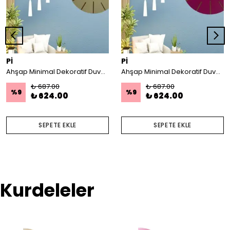
Pİ
Pİ
Ahşap Minimal Dekoratif Duvar Saati - 33x33 cm Açık Kahverengi
Ahşap Minimal Dekoratif Duvar Saati - 33x33 cm Açık Sarı
₺ 687.00
₺ 687.00
%
9
%
9
₺ 624.00
₺ 624.00
SEPETE EKLE
SEPETE EKLE
Kurdeleler