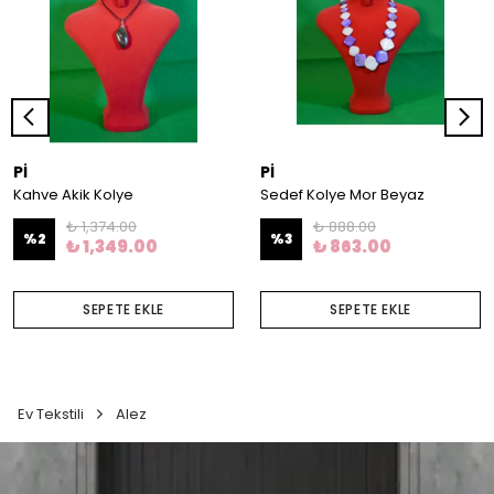
Pİ
Pİ
Kahve Akik Kolye
Sedef Kolye Mor Beyaz
₺ 1,374.00
₺ 888.00
%
2
%
3
₺ 1,349.00
₺ 863.00
SEPETE EKLE
SEPETE EKLE
Ev Tekstili
Alez