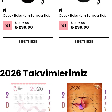
Pİ
Pİ
Çocuk Boks Kum Torbası Eldiven Dahil 2-6 Yaş Boksör
Çocuk Boks Kum Torbası Eldiven Dahil 2-6 Yaş Lacivert
₺ 326.00
₺ 326.00
%
9
%
9
₺ 296.00
₺ 296.00
SEPETE EKLE
SEPETE EKLE
2026 Takvimlerimiz