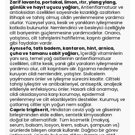
Zarif lavanta, portakal, limon, ıtır, ylang ylang,
günlük ve hayıt uçucu yağları,
Antienflamatuar ve
antioksidan özellikleri sayesinde kızarıklığı azaltırken
iltihaplı ve tahriş olmuş cildin yenilenmesine yardımcı
olurlar. Yüzeysel yara, kesik ve yanıkların iyileşmesine
katkıda bulunurlar. Nemlendirici ve besleyici özelliğiyle
cilt bariyerinin güçlenmesine yardımcıdırlar. Onarıcı,
yatıştırıcı, cilt tahrişlerini hafifletme, kaşıntı giderme
gibi faydaları vardır.
Aynısefa, tatlı badem, kantaron, hint, arnica,
çuha ve tamanu sabit yağları,
İçerdiği vitaminlerin
yanı sıra, temel yağ asitlerinin antienflamatuar
özellikleri, ciltte kesik, yanık gibi yaraların iyileşmesine
yardımcı olur, cilt kaşıntısını alır. Egzama nedeniyle
kuruyan cildi nemlendirir, yatıştırır. Sivilcelerin
yayılmasını önler ve iyileşme sürecini kısaltır. Ciltteki
tahrişi iyileştirir ve antibakteriyel, antiseptik, analjezik
etkileriyle enfeksiyonu önler. Hasarlı cildi onarmayı,
cildi oksidasyona karşı korumayı, epidermal
yenilenmeyi ve cilt elastikiyetini destekler. Kurumuş ve
çatlamış ciltler için yoğun nem sağlar.
Capric trigliserit,
Hindistan cevizi yağı ve gliserinin
birleşiminden elde edilen, sentetik kimyasalların
doğal bir alternatifidir. Tüm kozmetik (makyaj,
serum, balsam, losyon, krem, sabun, şampuan vs)
ürünlerde bileşen olarak kullanılır. Dağıtıcı bir görev