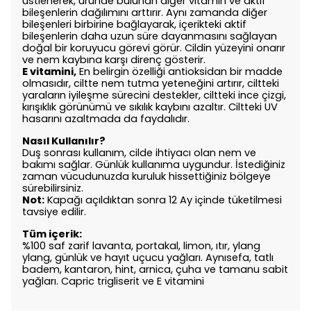
üstlenerek, üründe bulunan diğer vitamin ve aktif
bileşenlerin dağılımını arttırır. Aynı zamanda diğer
bileşenleri birbirine bağlayarak, içerikteki aktif
bileşenlerin daha uzun süre dayanmasını sağlayan
doğal bir koruyucu görevi görür. Cildin yüzeyini onarır
ve nem kaybına karşı direnç gösterir.
E vitamini,
En belirgin özelliği antioksidan bir madde
olmasıdır, ciltte nem tutma yeteneğini artırır, ciltteki
yaraların iyileşme sürecini destekler, ciltteki ince çizgi,
kırışıklık görünümü ve sıkılık kaybını azaltır. Ciltteki UV
hasarını azaltmada da faydalıdır.
Nasıl Kullanılır?
Duş sonrası kullanım, cilde ihtiyacı olan nem ve
bakımı sağlar. Günlük kullanıma uygundur. İstediğiniz
zaman vücudunuzda kuruluk hissettiğiniz bölgeye
sürebilirsiniz.
Not:
Kapağı açıldıktan sonra 12 Ay içinde tüketilmesi
tavsiye edilir.
Tüm içerik:
%100 saf zarif lavanta, portakal, limon, ıtır, ylang
ylang, günlük ve hayıt uçucu yağları. Aynısefa, tatlı
badem, kantaron, hint, arnica, çuha ve tamanu sabit
yağları. Capric trigliserit ve E vitamini