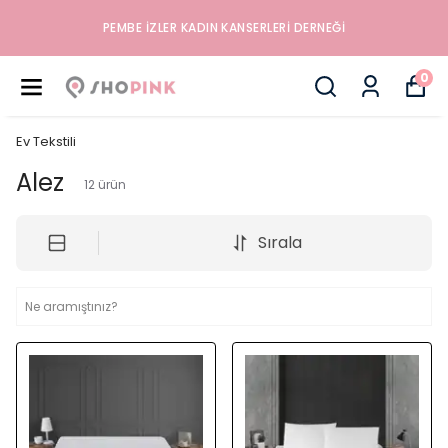
DERNEĞI
İYILIK, SAĞLIK VE MUTLULUK DÜKKANIN
0
Ev Tekstili
Alez
12
ürün
Sırala