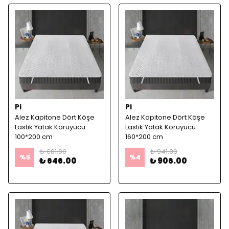
Pi
Pi
Alez Kapitone Dört Köşe
Alez Kapitone Dört Köşe
Lastik Yatak Koruyucu
Lastik Yatak Koruyucu
100*200 cm
160*200 cm
₺ 681.00
₺ 941.00
%
5
%
4
₺ 646.00
₺ 906.00