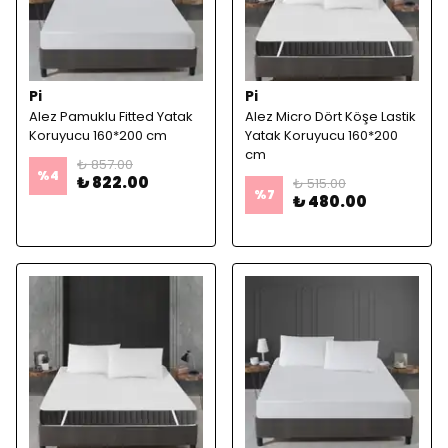
Pi
Pi
Alez Pamuklu Fitted Yatak
Alez Micro Dört Köşe Lastik
Koruyucu 160*200 cm
Yatak Koruyucu 160*200
cm
₺ 857.00
%
4
₺ 822.00
₺ 515.00
%
7
₺ 480.00