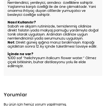
Nemlendirici, yenileyici, arındırıcı özelliklere sahiptir.
Yaşlanma karşıtı özelliği ile de öne çıkmaktadır. Yani
onarıma ihtiyaç duyan ciltlerde yumuşatıcı ve
besleyici özelliğe sahiptir.
Nasıl Kullanılır?
Sabah ve akşam rutininizde, temizlenmiş cildinize
direkt fıslatın yada makyaj pamuğu yardımıyla doğal
tonik olarak uygulayın. Ardından cildinize uygun
nemlendiricinizi yada serumunuzu uygulayın.
Not:
Direkt güneş ışığına maruz bırakmayın. Kapağı
açıldıktan sonra 12 Ay içinde tüketilmesi tavsiye edilir.
İçinde ne var?
%100 saf “helichrysum italicum flower water.” Ölmez
çiçek bitkisinin, buhar distilasyonu yolu ile elde
edilmiştir.
Yorumlar
Bu ürün için henüz yorum yapılmamış.