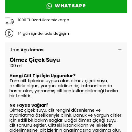
WHATSAPP
1000 TL üzeri ücretsiz kargo
14 gün içinde iade değişim
Ürün Açıklaması
Ölmez Çiçek Suyu
100 ml
Hangi Cilt Tipi İçin Uygundur?
Tüm cilt tiplerine uygun olan ölmez çiçek suyu,
özellikle olgun, yorgun, cildinin dış katmanlarında
hasar olan, yıpranmış ciltlerin kullanabileceği harika
bir toniktir.
Ne Fayda Sağlar?
Ölmez çiçek suyu, cilt rengini düzenleme ve
aydınlatma özellikleriyle bilinir. Donuk ve yorgun ciltler
için etkili bir bakım sağlar. Doğal ölmez çiçeği suyu
cilt tonunu eşitler. Ciltteki kızarıklıkların ve lekelerin
giderilmesine, cilt izlerinin onarılmasına yardımcı olur.