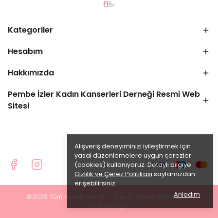
Kategoriler
Hesabım
Hakkımızda
Pembe İzler Kadın Kanserleri Derneği Resmi Web
Sitesi
Alışveriş deneyiminizi iyileştirmek için
yasal düzenlemelere uygun çerezler
(cookies) kullanıyoruz. Detaylı bilgiye
Gizlilik ve Çerez Politikası
sayfamızdan
erişebilirsiniz.
Anladım
©2025 Tüm Hakları Saklıdır - ikas E-Ticaret
Altyapısı ile
Hazırlanmıştır.