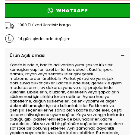
WHATSAPP
1000 TL üzeri ücretsiz kargo
14 gün içinde iade değişim
Ürün Açıklaması
Kadife kurdele, kadife adı verilen yumuşak ve lüks bir
kumaştan yapılan özel bir tür kurdeledir. Kadife, ipek,
pamuk, rayon veya sentetik lifler gibi çeşitli
malzemelerden üretilebilir. Parlak yüzeyi ve yumuşak
dokusuyla dikkat çeker.Kadife kurdeleler, genellikle giyim,
moda tasarımı, ev dekorasyonu ve el işi projelerinde
kullanılır. Elbiselerin, bluzların, ceketlerin veya şapkaların
süslenmesi için sıklıkla tercih edilirler. Ayrıca hediye
paketleme, düğün süslemeleri, çelenk yapımı ve diğer
dekoratif amaçlar için de kullanılabilirler.Farklı renk ve
genişlik seçeneklerine sahip olan kadife kurdeleler, çeşitli
tasarım ihtiyaçlarına uyum sağlar. Koyu ve zengin tonlarda
olduğu gibi, pastel renklerde de bulunabilirler.Kadife
kurdeleler, lüks ve zarif bir görünüm sağlarlar ve projelere
sofistike bir dokunuş eklerler. Aynı zamanda dayanıklı
yapıları sayesinde uzun süre kullanılabilirler. Bu nedenle,