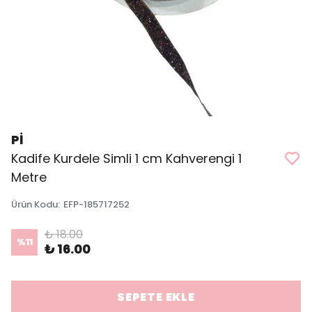
Pİ
Kadife Kurdele Simli 1 cm Kahverengi 1
Metre
Ürün Kodu
:
EFP-185717252
₺ 18.00
%
11
₺ 16.00
SEPETE EKLE