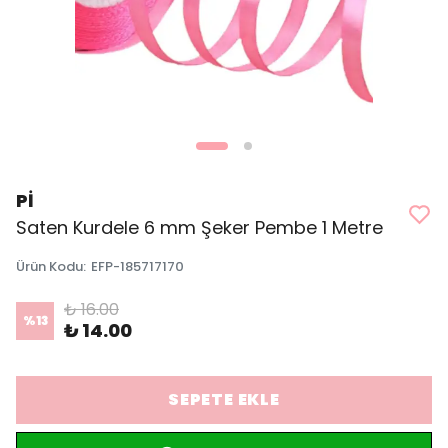
Pİ
Saten Kurdele 6 mm Şeker Pembe 1 Metre
Ürün Kodu
:
EFP-185717170
₺ 16.00
%
13
₺ 14.00
SEPETE EKLE