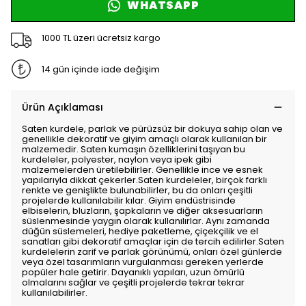
WHATSAPP
1000 TL üzeri ücretsiz kargo
14 gün içinde iade değişim
Ürün Açıklaması
Saten kurdele, parlak ve pürüzsüz bir dokuya sahip olan ve
genellikle dekoratif ve giyim amaçlı olarak kullanılan bir
malzemedir. Saten kumaşın özelliklerini taşıyan bu
kurdeleler, polyester, naylon veya ipek gibi
malzemelerden üretilebilirler. Genellikle ince ve esnek
yapılarıyla dikkat çekerler.Saten kurdeleler, birçok farklı
renkte ve genişlikte bulunabilirler, bu da onları çeşitli
projelerde kullanılabilir kılar. Giyim endüstrisinde
elbiselerin, bluzların, şapkaların ve diğer aksesuarların
süslenmesinde yaygın olarak kullanılırlar. Aynı zamanda
düğün süslemeleri, hediye paketleme, çiçekçilik ve el
sanatları gibi dekoratif amaçlar için de tercih edilirler.Saten
kurdelelerin zarif ve parlak görünümü, onları özel günlerde
veya özel tasarımların vurgulanması gereken yerlerde
popüler hale getirir. Dayanıklı yapıları, uzun ömürlü
olmalarını sağlar ve çeşitli projelerde tekrar tekrar
kullanılabilirler.