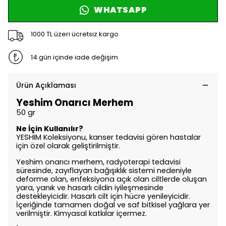
WHATSAPP
1000 TL üzeri ücretsiz kargo
14 gün içinde iade değişim
Ürün Açıklaması
Yeshim Onarıcı Merhem
50 gr
Ne İçin Kullanılır?
YESHIM Koleksiyonu, kanser tedavisi gören hastalar
için özel olarak geliştirilmiştir.
Yeshim onarıcı merhem, radyoterapi tedavisi
süresinde, zayıflayan bağışıklık sistemi nedeniyle
deforme olan, enfeksiyona açık olan ciltlerde oluşan
yara, yanık ve hasarlı cildin iyileşmesinde
destekleyicidir. Hasarlı cilt için hücre yenileyicidir.
İçeriğinde tamamen doğal ve saf bitkisel yağlara yer
verilmiştir. Kimyasal katkılar içermez.