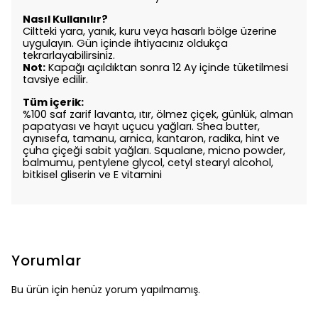
Nasıl Kullanılır?
Ciltteki yara, yanık, kuru veya hasarlı bölge üzerine
uygulayın. Gün içinde ihtiyacınız oldukça
tekrarlayabilirsiniz.
Not:
Kapağı açıldıktan sonra 12 Ay içinde tüketilmesi
tavsiye edilir.
Tüm içerik:
%100 saf zarif lavanta, ıtır, ölmez çiçek, günlük, alman
papatyası ve hayıt uçucu yağları. Shea butter,
aynısefa, tamanu, arnica, kantaron, radika, hint ve
çuha çiçeği sabit yağları. Squalane, micno powder,
balmumu, pentylene glycol, cetyl stearyl alcohol,
bitkisel gliserin ve E vitamini
Yorumlar
Bu ürün için henüz yorum yapılmamış.