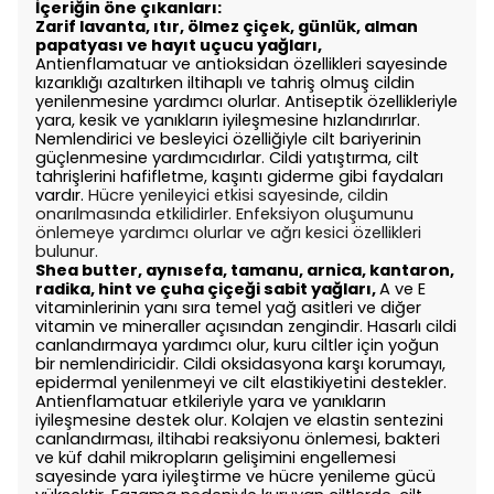
İçeriğin öne çıkanları:
Zarif lavanta, ıtır, ölmez çiçek, günlük, alman
papatyası ve hayıt uçucu yağları,
Antienflamatuar ve antioksidan özellikleri sayesinde
kızarıklığı azaltırken iltihaplı ve tahriş olmuş cildin
yenilenmesine yardımcı olurlar. Antiseptik özellikleriyle
yara, kesik ve yanıkların iyileşmesine hızlandırırlar.
Nemlendirici ve besleyici özelliğiyle cilt bariyerinin
güçlenmesine yardımcıdırlar. Cildi yatıştırma, cilt
tahrişlerini hafifletme, kaşıntı giderme gibi faydaları
vardır.
Hücre yenileyici etkisi sayesinde, cildin
onarılmasında etkilidirler. Enfeksiyon oluşumunu
önlemeye yardımcı olurlar ve ağrı kesici özellikleri
bulunur.
Shea butter, aynısefa, tamanu, arnica, kantaron,
radika, hint ve çuha çiçeği sabit yağları,
A ve E
vitaminlerinin yanı sıra temel yağ asitleri ve diğer
vitamin ve mineraller açısından zengindir. Hasarlı cildi
canlandırmaya yardımcı olur, kuru ciltler için yoğun
bir nemlendiricidir. Cildi oksidasyona karşı korumayı,
epidermal yenilenmeyi ve cilt elastikiyetini destekler.
Antienflamatuar etkileriyle yara ve yanıkların
iyileşmesine destek olur. Kolajen ve elastin sentezini
canlandırması, iltihabi reaksiyonu önlemesi, bakteri
ve küf dahil mikropların gelişimini engellemesi
sayesinde yara iyileştirme ve hücre yenileme gücü