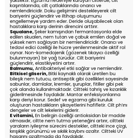
yüksektir. Egzama nedeniyle kuruyan ciltlerde, cilt
kaşıntılarında, cilt çatlaklarında onarıcı ve
nemlendiricidir. Doku gelişimini destekleyerek cilt
bariyerini güçlendirir ve iltihap oluşumunu
engellemeye yardım eder. Deride oluşabilecek olan
hastalıklara karşı derinin direncini arttırır.
Squalane,
Şeker kamışından fermantasyonla elde
edilen skualen, nem tutan ve çabuk emilen doğal ve
yüksek nem sağlayan bir nemlendiricidir. Onarıcı ve
tedavi edici özelliği ile hücre yenilenmesinde aktif rol
oynar. Non-komedojenik (gözenek tıkayıcı özelliği
bulunmayan) bir yağ türüdür. Cilt bariyerini
güçlendirir, elastikiyetini artırır.
Balmumu,
Antibakteriyel etki sağlar ve nemlendirir.
Bitkisel gliserin,
Bitki kaynaklı olarak üretilen bu
bileşik nem tutucu, antiseptik gibi özellikleri sayesinde
sabunlar, damlalar, kremler, şuruplar, fitiller gibi pek
çok alanda kullanılmaktadır. Ciltteki tahriş ve kızarıklık
giderilmesinde faydalıdır. Mantar enfeksiyonlarına
karşı deriyi korur. Sedef ve egzama gibi kuruluk
oluşturan hastalıkların şikayetlerini hafifletir. Cilt ph’ını
dengeler ve cilt lekelerini giderir.
E vitamini,
En belirgin özelliği antioksidan bir madde
olmasıdır, ciltte nem tutma yeteneğini artırır, ciltteki
yaraların iyileşme sürecini destekler, ciltteki ince çizgi,
kırışıklık görünümü ve sıkılık kaybını azaltır. Ciltteki UV
hasarını azaltmada da faydalıdır.