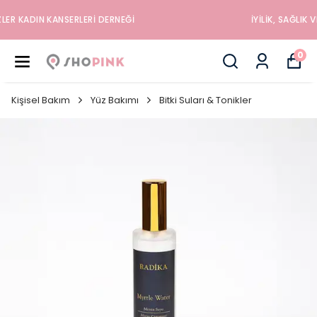
İYILIK, SAĞLIK VE MUTLULUK DÜKKANINA HOŞGELDINIZ
0
Kişisel Bakım
Yüz Bakımı
Bitki Suları & Tonikler