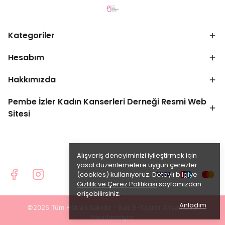
Kategoriler
Hesabım
Hakkımızda
Pembe İzler Kadın Kanserleri Derneği Resmi Web
Sitesi
Alışveriş deneyiminizi iyileştirmek için
yasal düzenlemelere uygun çerezler
(cookies) kullanıyoruz. Detaylı bilgiye
Gizlilik ve Çerez Politikası
sayfamızdan
erişebilirsiniz.
Anladım
©2025 Tüm Hakları Saklıdır - ikas E-Ticaret
Altyapısı ile
Hazırlanmıştır.