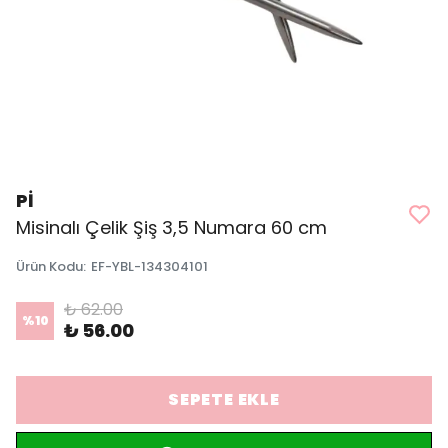
Pİ
Misinalı Çelik Şiş 3,5 Numara 60 cm
Ürün Kodu
:
EF-YBL-134304101
₺ 62.00
%
10
₺ 56.00
SEPETE EKLE