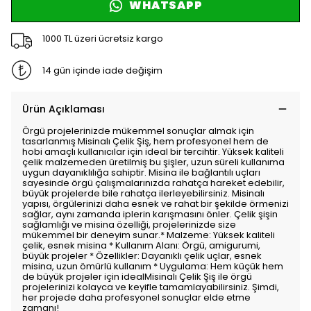
WHATSAPP
1000 TL üzeri ücretsiz kargo
14 gün içinde iade değişim
Ürün Açıklaması
Örgü projelerinizde mükemmel sonuçlar almak için
tasarlanmış Misinalı Çelik Şiş, hem profesyonel hem de
hobi amaçlı kullanıcılar için ideal bir tercihtir. Yüksek kaliteli
çelik malzemeden üretilmiş bu şişler, uzun süreli kullanıma
uygun dayanıklılığa sahiptir. Misina ile bağlantılı uçları
sayesinde örgü çalışmalarınızda rahatça hareket edebilir,
büyük projelerde bile rahatça ilerleyebilirsiniz. Misinalı
yapısı, örgülerinizi daha esnek ve rahat bir şekilde örmenizi
sağlar, aynı zamanda iplerin karışmasını önler. Çelik şişin
sağlamlığı ve misina özelliği, projelerinizde size
mükemmel bir deneyim sunar.* Malzeme: Yüksek kaliteli
çelik, esnek misina * Kullanım Alanı: Örgü, amigurumi,
büyük projeler * Özellikler: Dayanıklı çelik uçlar, esnek
misina, uzun ömürlü kullanım * Uygulama: Hem küçük hem
de büyük projeler için idealMisinalı Çelik Şiş ile örgü
projelerinizi kolayca ve keyifle tamamlayabilirsiniz. Şimdi,
her projede daha profesyonel sonuçlar elde etme
zamanı!