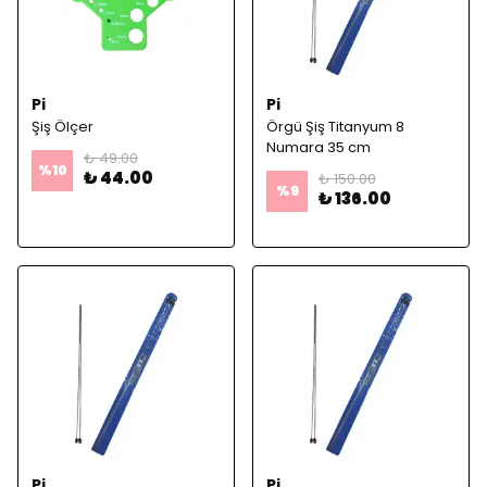
Pi
Pi
Şiş Ölçer
Örgü Şiş Titanyum 8
Numara 35 cm
₺ 49.00
%
10
₺ 44.00
₺ 150.00
%
9
₺ 136.00
Pi
Pi