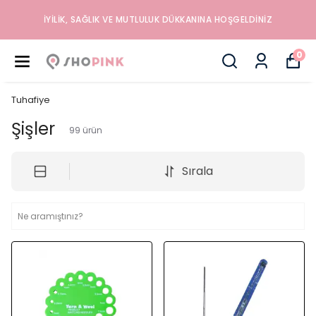
İYILIK, SAĞLIK VE MUTLULUK DÜKKANINA HOŞGELDINIZ
0
Tuhafiye
Şişler
99
ürün
Sırala