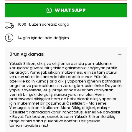
WHATSAPP
1000 TL üzeri ücretsiz kargo
14 gün içinde iade değişim
Ürün Açıklaması
Yüksük Silikon, dikiş ve el işleri sırasında parmaklarınızı
koruyarak güvenli bir şekilde çalışmanızı sağlayan pratik
bir araçtır. Yumuşak silikon malzemesi, elinize tam oturur
ve uzun süreli kullanımda bile rahatlık sunar. Yüksük,
özellikle kalın kumaşlarla dikiş yaparken iğnenin batmasını
engeller ve parmaklarınızın zarar görmesini önler.Dayanıklı
yapısı sayesinde, el işi projelerinde ellerinizi koruyarak
verimli bir şekilde çalışmanıza yardımcı olur. Hem
profesyonel dikişçiler hem de hobi olarak dikiş yapanlar
için mükemmel bir çözümdür.Özellikler: - Malzeme:
Yumuşak silikon - Kullanım Alanı: Dikiş, el işleri, nakış -
Özellikler: Parmakları korur, rahat tutuş, esnek ve dayanıklı
- Boyut: Tek beden, esnek tasarımYüksük Silikon ile dikiş
projelerinizi daha güvenli ve konforlu bir şekilde
tamamlayabilirsiniz!