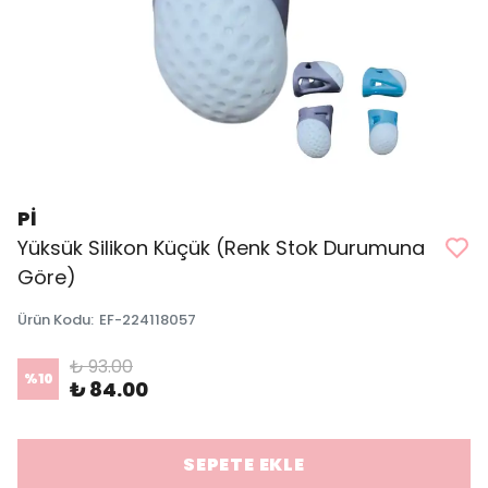
Pİ
Yüksük Silikon Küçük (Renk Stok Durumuna
Göre)
Ürün Kodu
:
EF-224118057
₺ 93.00
%
10
₺ 84.00
SEPETE EKLE