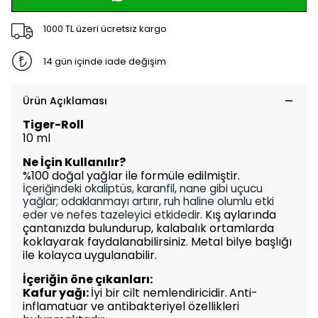
1000 TL üzeri ücretsiz kargo
14 gün içinde iade değişim
Ürün Açıklaması
Tiger-Roll
10 ml
Ne İçin Kullanılır?
%100 doğal yağlar ile formüle edilmiştir.
İçeriğindeki okaliptüs, karanfil, nane gibi uçucu
yağlar; odaklanmayı artırır, ruh haline olumlu etki
Kış aylarında
eder ve nefes tazeleyici etkidedir.
çantanızda bulundurup, kalabalık ortamlarda
koklayarak faydalanabilirsiniz. Metal bilye başlığı
ile kolayca uygulanabilir.
İçeriğin öne çıkanları:
Kafur yağı:
İyi bir cilt nemlendiricidir.
Anti-
inflamatuar ve antibakteriyel özellikleri