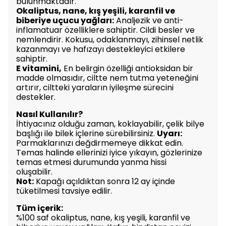
bulunmaktadır.
Okaliptus, nane, kış yeşili, karanfil ve
biberiye uçucu yağları:
Analjezik ve anti-
inflamatuar özelliklere sahiptir. Cildi besler ve
nemlendirir. Kokusu, odaklanmayı, zihinsel netlik
kazanmayı ve hafızayı destekleyici etkilere
sahiptir.
E vitamini,
En belirgin özelliği antioksidan bir
madde olmasıdır, ciltte nem tutma yeteneğini
artırır, ciltteki yaraların iyileşme sürecini
destekler.
Nasıl Kullanılır?
İhtiyacınız olduğu zaman, koklayabilir, çelik bilye
başlığı ile bilek içlerine sürebilirsiniz.
Uyarı:
Parmaklarınızı değdirmemeye dikkat edin.
Temas halinde ellerinizi iyice yıkayın, gözlerinize
temas etmesi durumunda yanma hissi
oluşabilir.
Not:
Kapağı açıldıktan sonra 12 ay içinde
tüketilmesi tavsiye edilir.
Tüm içerik:
%100 saf okaliptus, nane, kış yeşili, karanfil ve