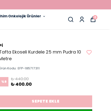
him Onkolojik Ürünler
0
Pİ
Tafta Ekoseli Kurdele 25 mm Pudra 10
Metre
Ürün Kodu
:
EFP-185717311
₺ 440.00
%
9
₺ 400.00
SEPETE EKLE