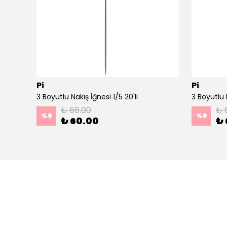
Pi
Pi
Ahşap Minimal Dekoratif Duvar Saati - 33x33 cm Koyu Yeşil
3 Boyutlu Nakış İğnesi 1/5 20'li
3 Boyutlu N
₺ 66.00
₺ 
%
9
%
9
₺ 60.00
₺ 