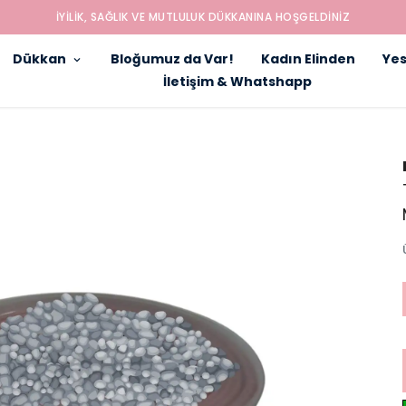
İYILIK, SAĞLIK VE MUTLULUK DÜKKANINA HOŞGELDINIZ
Dükkan
Bloğumuz da Var!
Kadın Elinden
Yes
İletişim & Whatshapp