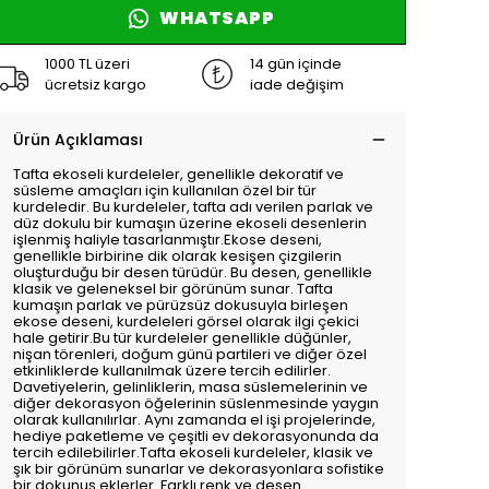
WHATSAPP
1000 TL üzeri
14 gün içinde
ücretsiz kargo
iade değişim
Ürün Açıklaması
Tafta ekoseli kurdeleler, genellikle dekoratif ve
süsleme amaçları için kullanılan özel bir tür
kurdeledir. Bu kurdeleler, tafta adı verilen parlak ve
düz dokulu bir kumaşın üzerine ekoseli desenlerin
işlenmiş haliyle tasarlanmıştır.Ekose deseni,
genellikle birbirine dik olarak kesişen çizgilerin
oluşturduğu bir desen türüdür. Bu desen, genellikle
klasik ve geleneksel bir görünüm sunar. Tafta
kumaşın parlak ve pürüzsüz dokusuyla birleşen
ekose deseni, kurdeleleri görsel olarak ilgi çekici
hale getirir.Bu tür kurdeleler genellikle düğünler,
nişan törenleri, doğum günü partileri ve diğer özel
etkinliklerde kullanılmak üzere tercih edilirler.
Davetiyelerin, gelinliklerin, masa süslemelerinin ve
diğer dekorasyon öğelerinin süslenmesinde yaygın
olarak kullanılırlar. Aynı zamanda el işi projelerinde,
hediye paketleme ve çeşitli ev dekorasyonunda da
tercih edilebilirler.Tafta ekoseli kurdeleler, klasik ve
şık bir görünüm sunarlar ve dekorasyonlara sofistike
bir dokunuş eklerler. Farklı renk ve desen