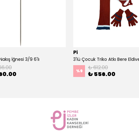
Pi
akış İğnesi 3/9 6'lı
66.00
₺ 612.00
%
9
60.00
₺ 556.00