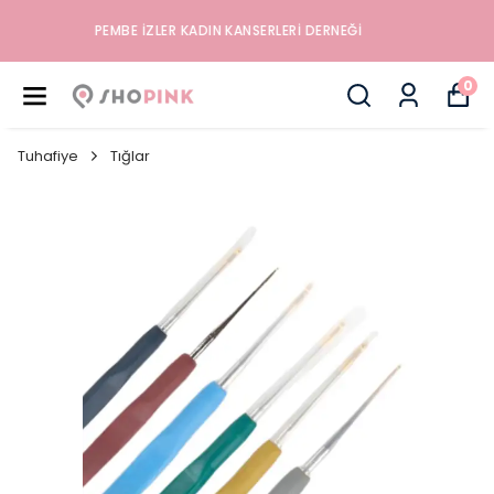
İYILIK, SAĞLIK VE MUTLULUK DÜKKANINA HOŞGELDINIZ
0
Tuhafiye
Tığlar