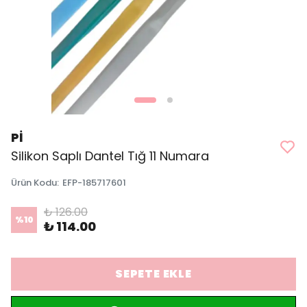
Pİ
Silikon Saplı Dantel Tığ 11 Numara
Ürün Kodu
:
EFP-185717601
₺ 126.00
%
10
₺ 114.00
SEPETE EKLE