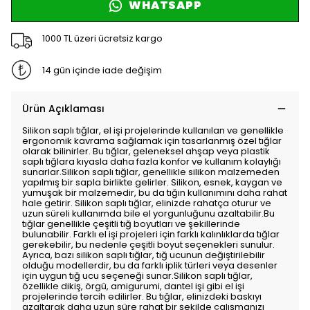
WHATSAPP
1000 TL üzeri ücretsiz kargo
14 gün içinde iade değişim
Ürün Açıklaması
Silikon saplı tığlar, el işi projelerinde kullanılan ve genellikle
ergonomik kavrama sağlamak için tasarlanmış özel tığlar
olarak bilinirler. Bu tığlar, geleneksel ahşap veya plastik
saplı tığlara kıyasla daha fazla konfor ve kullanım kolaylığı
sunarlar.Silikon saplı tığlar, genellikle silikon malzemeden
yapılmış bir sapla birlikte gelirler. Silikon, esnek, kaygan ve
yumuşak bir malzemedir, bu da tığın kullanımını daha rahat
hale getirir. Silikon saplı tığlar, elinizde rahatça oturur ve
uzun süreli kullanımda bile el yorgunluğunu azaltabilir.Bu
tığlar genellikle çeşitli tığ boyutları ve şekillerinde
bulunabilir. Farklı el işi projeleri için farklı kalınlıklarda tığlar
gerekebilir, bu nedenle çeşitli boyut seçenekleri sunulur.
Ayrıca, bazı silikon saplı tığlar, tığ ucunun değiştirilebilir
olduğu modellerdir, bu da farklı iplik türleri veya desenler
için uygun tığ ucu seçeneği sunar.Silikon saplı tığlar,
özellikle dikiş, örgü, amigurumi, dantel işi gibi el işi
projelerinde tercih edilirler. Bu tığlar, elinizdeki baskıyı
azaltarak daha uzun süre rahat bir şekilde çalışmanızı