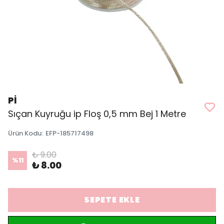
Pİ
Sıçan Kuyruğu ip Floş 0,5 mm Bej 1 Metre
Ürün Kodu
:
EFP-185717498
₺ 9.00
%
11
₺ 8.00
SEPETE EKLE