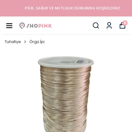
İYILIK, SAĞLIK VE MUTLULUK DÜKKANINA HOŞGELDINIZ
0
Tuhafiye
Örgü İpi