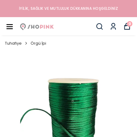
İYILIK, SAĞLIK VE MUTLULUK DÜKKANINA HOŞGELDINIZ
0
Tuhafiye
Örgü İpi