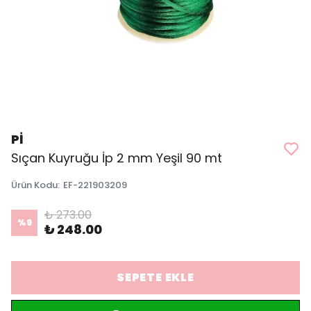
Pİ
Sıçan Kuyruğu İp 2 mm Yeşil 90 mt
Ürün Kodu
:
EF-221903209
₺ 273.00
%
9
₺ 248.00
SEPETE EKLE