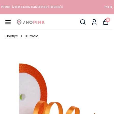
İYILIK, SAĞLIK VE MUTLULUK DÜKKANINA HOŞGELDINIZ
0
Tuhafiye
Kurdele