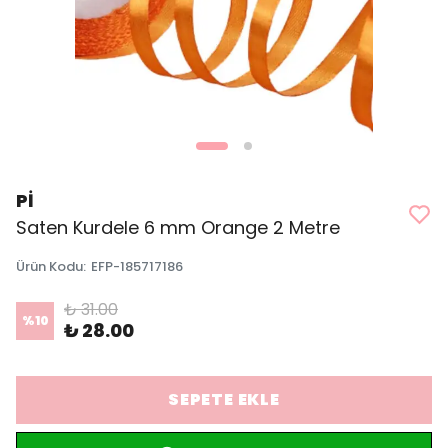
Pİ
Saten Kurdele 6 mm Orange 2 Metre
Ürün Kodu
:
EFP-185717186
₺ 31.00
%
10
₺ 28.00
SEPETE EKLE