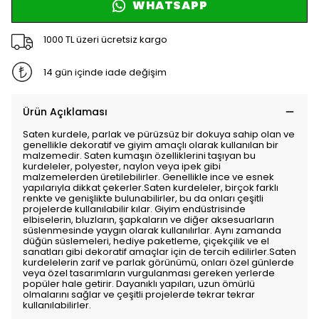
WHATSAPP
1000 TL üzeri ücretsiz kargo
14 gün içinde iade değişim
Ürün Açıklaması
Saten kurdele, parlak ve pürüzsüz bir dokuya sahip olan ve
genellikle dekoratif ve giyim amaçlı olarak kullanılan bir
malzemedir. Saten kumaşın özelliklerini taşıyan bu
kurdeleler, polyester, naylon veya ipek gibi
malzemelerden üretilebilirler. Genellikle ince ve esnek
yapılarıyla dikkat çekerler.Saten kurdeleler, birçok farklı
renkte ve genişlikte bulunabilirler, bu da onları çeşitli
projelerde kullanılabilir kılar. Giyim endüstrisinde
elbiselerin, bluzların, şapkaların ve diğer aksesuarların
süslenmesinde yaygın olarak kullanılırlar. Aynı zamanda
düğün süslemeleri, hediye paketleme, çiçekçilik ve el
sanatları gibi dekoratif amaçlar için de tercih edilirler.Saten
kurdelelerin zarif ve parlak görünümü, onları özel günlerde
veya özel tasarımların vurgulanması gereken yerlerde
popüler hale getirir. Dayanıklı yapıları, uzun ömürlü
olmalarını sağlar ve çeşitli projelerde tekrar tekrar
kullanılabilirler.