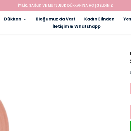
İYILIK, SAĞLIK VE MUTLULUK DÜKKANINA HOŞGELDINIZ
Dükkan
Bloğumuz da Var!
Kadın Elinden
Yes
İletişim & Whatshapp