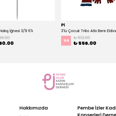
Pi
akış İğnesi 3/9 6'lı
66.00
₺ 612.00
%
9
60.00
₺ 556.00
Hakkımızda
Pembe İzler Kad
Kanserleri Derne