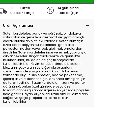
1000 TL üzeri
14 gün içinde
ücretsiz kargo
iade değişim
Ürün Açıklaması
Saten kurdeleler, parlak ve pürüzsüz bir dokuya
sahip olan ve genellikle dekoratif ve giyim amaçlı
olarak kullanılan bir tür kurdeledir. Saten kumaşın
özelliklerini taşıyan bu kurdeleler, genellikle
polyester, naylon veya ipek gibi malzemelerden
üretilirler.Saten kurdeleler ince ve esnek yapılarıyla
dikkat çekerler. Birçok farklı renkte ve genişlikte
bulunabilirler, bu da onları çeşitli projelerde
kullanılabilir kılar. Giyim endüstrisinde elbiselerin,
bluzların, şapkaların ve diğer aksesuarların
süslenmesinde yaygın olarak kullanılırlar. Aynı
zamanda düğün süslemeleri, hediye paketleme,
çiçekçilik ve el sanatları gibi dekoratif amaçlar için
de tercih edilirler.Saten kurdelelerin zarif ve parlak
görünümü, onları özel günlerde veya özel
tasarımların vurgulanması gereken yerlerde popüler
hale getirir. Dayanıklı yapıları, uzun ömürlü olmalarını
sağlar ve çeşitli projelerde tekrar tekrar
kullanılabilirler.