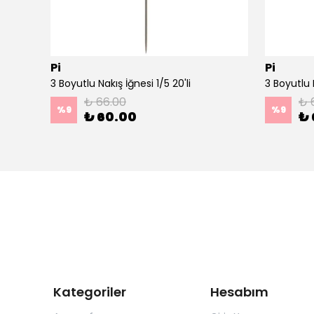
Pi
Pi
Ahşap Minimal Dekoratif Duvar Saati - 33x33 cm Koyu Yeşil
3 Boyutlu Nakış İğnesi 1/5 20'li
3 Boyutlu N
₺ 66.00
₺ 
%
9
%
9
₺ 60.00
₺ 
Kategoriler
Hesabım