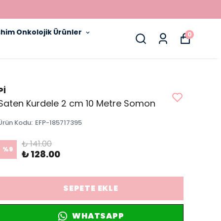
him Onkolojik Ürünler
0
Pİ
Saten Kurdele 2 cm 10 Metre Somon
Ürün Kodu
:
EFP-185717395
₺ 141.00
%
9
₺ 128.00
SEPETE EKLE
WHATSAPP