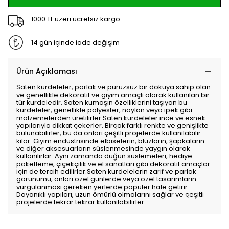
1000 TL üzeri ücretsiz kargo
14 gün içinde iade değişim
Ürün Açıklaması
Saten kurdeleler, parlak ve pürüzsüz bir dokuya sahip olan
ve genellikle dekoratif ve giyim amaçlı olarak kullanılan bir
tür kurdeledir. Saten kumaşın özelliklerini taşıyan bu
kurdeleler, genellikle polyester, naylon veya ipek gibi
malzemelerden üretilirler.Saten kurdeleler ince ve esnek
yapılarıyla dikkat çekerler. Birçok farklı renkte ve genişlikte
bulunabilirler, bu da onları çeşitli projelerde kullanılabilir
kılar. Giyim endüstrisinde elbiselerin, bluzların, şapkaların
ve diğer aksesuarların süslenmesinde yaygın olarak
kullanılırlar. Aynı zamanda düğün süslemeleri, hediye
paketleme, çiçekçilik ve el sanatları gibi dekoratif amaçlar
için de tercih edilirler.Saten kurdelelerin zarif ve parlak
görünümü, onları özel günlerde veya özel tasarımların
vurgulanması gereken yerlerde popüler hale getirir.
Dayanıklı yapıları, uzun ömürlü olmalarını sağlar ve çeşitli
projelerde tekrar tekrar kullanılabilirler.