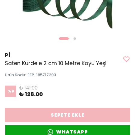
Pİ
Saten Kurdele 2 cm 10 Metre Koyu Yeşil
Ürün Kodu
:
EFP-185717393
₺ 141.00
%
9
₺ 128.00
SEPETE EKLE
WHATSAPP