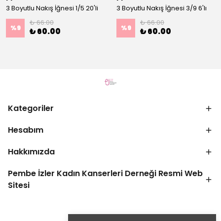
3 Boyutlu Nakış İğnesi 1/5 20'li
3 Boyutlu Nakış İğnesi 3/9 6'lı
₺ 66.00
₺ 66.00
%
9
%
9
₺ 60.00
₺ 60.00
Kategoriler
Hesabım
Hakkımızda
Pembe İzler Kadın Kanserleri Derneği Resmi Web
Sitesi