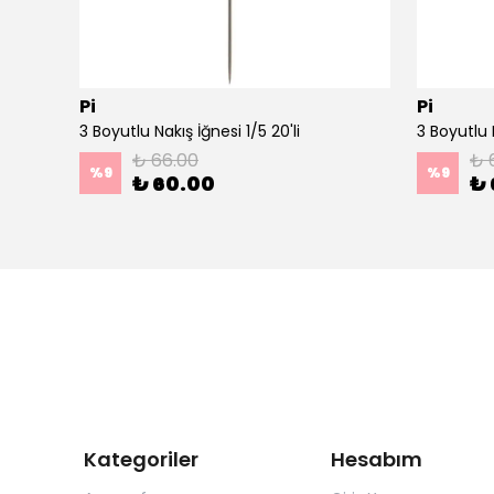
Pi
Pi
Ahşap Minimal Dekoratif Duvar Saati - 33x33 cm Koyu Yeşil
3 Boyutlu Nakış İğnesi 1/5 20'li
3 Boyutlu N
₺ 66.00
₺ 
%
9
%
9
₺ 60.00
₺ 
Kategoriler
Hesabım