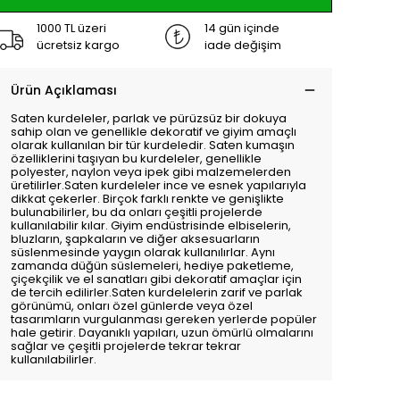
1000 TL üzeri
14 gün içinde
ücretsiz kargo
iade değişim
Ürün Açıklaması
Saten kurdeleler, parlak ve pürüzsüz bir dokuya
sahip olan ve genellikle dekoratif ve giyim amaçlı
olarak kullanılan bir tür kurdeledir. Saten kumaşın
özelliklerini taşıyan bu kurdeleler, genellikle
polyester, naylon veya ipek gibi malzemelerden
üretilirler.Saten kurdeleler ince ve esnek yapılarıyla
dikkat çekerler. Birçok farklı renkte ve genişlikte
bulunabilirler, bu da onları çeşitli projelerde
kullanılabilir kılar. Giyim endüstrisinde elbiselerin,
bluzların, şapkaların ve diğer aksesuarların
süslenmesinde yaygın olarak kullanılırlar. Aynı
zamanda düğün süslemeleri, hediye paketleme,
çiçekçilik ve el sanatları gibi dekoratif amaçlar için
de tercih edilirler.Saten kurdelelerin zarif ve parlak
görünümü, onları özel günlerde veya özel
tasarımların vurgulanması gereken yerlerde popüler
hale getirir. Dayanıklı yapıları, uzun ömürlü olmalarını
sağlar ve çeşitli projelerde tekrar tekrar
kullanılabilirler.