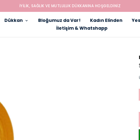
İYILIK, SAĞLIK VE MUTLULUK DÜKKANINA HOŞGELDINIZ
Dükkan
Bloğumuz da Var!
Kadın Elinden
Yes
İletişim & Whatshapp