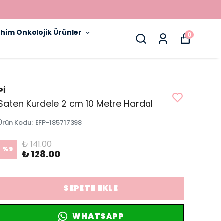
him Onkolojik Ürünler
0
Pİ
Saten Kurdele 2 cm 10 Metre Hardal
Ürün Kodu
:
EFP-185717398
₺ 141.00
%
9
₺ 128.00
SEPETE EKLE
WHATSAPP