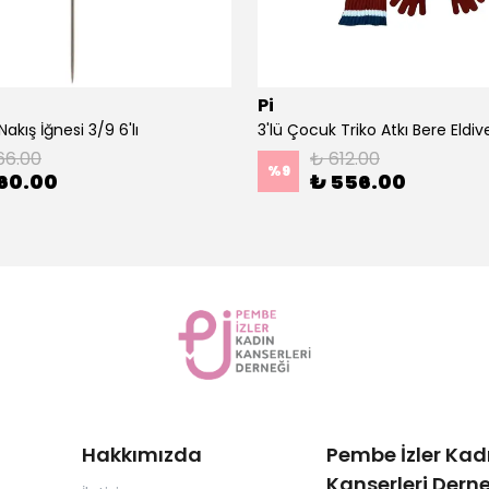
Pi
akış İğnesi 3/9 6'lı
66.00
₺ 612.00
%
9
60.00
₺ 556.00
Hakkımızda
Pembe İzler Kad
Kanserleri Derne