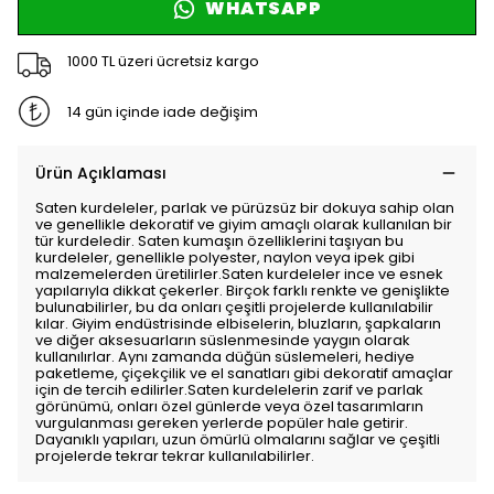
WHATSAPP
1000 TL üzeri ücretsiz kargo
14 gün içinde iade değişim
Ürün Açıklaması
Saten kurdeleler, parlak ve pürüzsüz bir dokuya sahip olan
ve genellikle dekoratif ve giyim amaçlı olarak kullanılan bir
tür kurdeledir. Saten kumaşın özelliklerini taşıyan bu
kurdeleler, genellikle polyester, naylon veya ipek gibi
malzemelerden üretilirler.Saten kurdeleler ince ve esnek
yapılarıyla dikkat çekerler. Birçok farklı renkte ve genişlikte
bulunabilirler, bu da onları çeşitli projelerde kullanılabilir
kılar. Giyim endüstrisinde elbiselerin, bluzların, şapkaların
ve diğer aksesuarların süslenmesinde yaygın olarak
kullanılırlar. Aynı zamanda düğün süslemeleri, hediye
paketleme, çiçekçilik ve el sanatları gibi dekoratif amaçlar
için de tercih edilirler.Saten kurdelelerin zarif ve parlak
görünümü, onları özel günlerde veya özel tasarımların
vurgulanması gereken yerlerde popüler hale getirir.
Dayanıklı yapıları, uzun ömürlü olmalarını sağlar ve çeşitli
projelerde tekrar tekrar kullanılabilirler.