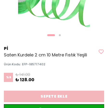
Pİ
Saten Kurdele 2 cm 10 Metre Fıstık Yeşili
Ürün Kodu
:
EFP-185717402
₺ 141.00
%
9
₺ 128.00
SEPETE EKLE