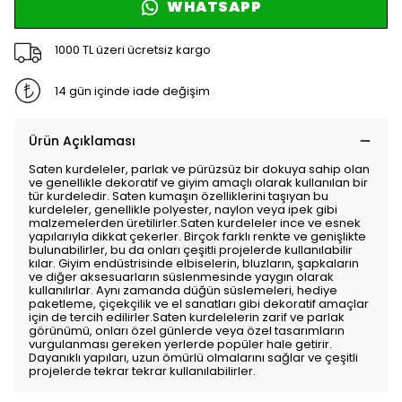
WHATSAPP
1000 TL üzeri ücretsiz kargo
14 gün içinde iade değişim
Ürün Açıklaması
Saten kurdeleler, parlak ve pürüzsüz bir dokuya sahip olan
ve genellikle dekoratif ve giyim amaçlı olarak kullanılan bir
tür kurdeledir. Saten kumaşın özelliklerini taşıyan bu
kurdeleler, genellikle polyester, naylon veya ipek gibi
malzemelerden üretilirler.Saten kurdeleler ince ve esnek
yapılarıyla dikkat çekerler. Birçok farklı renkte ve genişlikte
bulunabilirler, bu da onları çeşitli projelerde kullanılabilir
kılar. Giyim endüstrisinde elbiselerin, bluzların, şapkaların
ve diğer aksesuarların süslenmesinde yaygın olarak
kullanılırlar. Aynı zamanda düğün süslemeleri, hediye
paketleme, çiçekçilik ve el sanatları gibi dekoratif amaçlar
için de tercih edilirler.Saten kurdelelerin zarif ve parlak
görünümü, onları özel günlerde veya özel tasarımların
vurgulanması gereken yerlerde popüler hale getirir.
Dayanıklı yapıları, uzun ömürlü olmalarını sağlar ve çeşitli
projelerde tekrar tekrar kullanılabilirler.