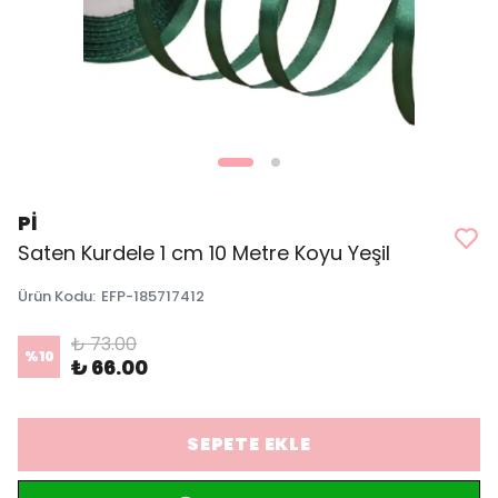
Pİ
Saten Kurdele 1 cm 10 Metre Koyu Yeşil
Ürün Kodu
:
EFP-185717412
₺ 73.00
%
10
₺ 66.00
SEPETE EKLE