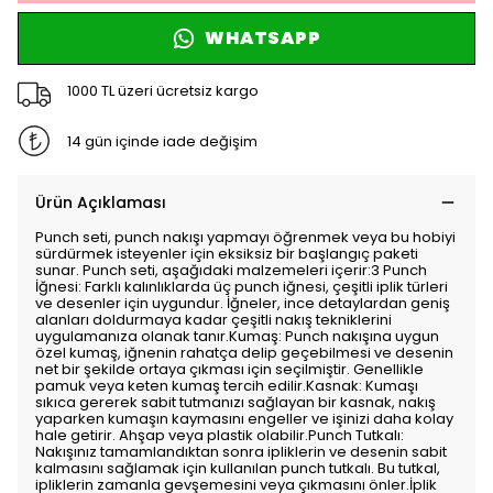
WHATSAPP
1000 TL üzeri ücretsiz kargo
14 gün içinde iade değişim
Ürün Açıklaması
Punch seti, punch nakışı yapmayı öğrenmek veya bu hobiyi
sürdürmek isteyenler için eksiksiz bir başlangıç paketi
sunar. Punch seti, aşağıdaki malzemeleri içerir:3 Punch
İğnesi: Farklı kalınlıklarda üç punch iğnesi, çeşitli iplik türleri
ve desenler için uygundur. İğneler, ince detaylardan geniş
alanları doldurmaya kadar çeşitli nakış tekniklerini
uygulamanıza olanak tanır.Kumaş: Punch nakışına uygun
özel kumaş, iğnenin rahatça delip geçebilmesi ve desenin
net bir şekilde ortaya çıkması için seçilmiştir. Genellikle
pamuk veya keten kumaş tercih edilir.Kasnak: Kumaşı
sıkıca gererek sabit tutmanızı sağlayan bir kasnak, nakış
yaparken kumaşın kaymasını engeller ve işinizi daha kolay
hale getirir. Ahşap veya plastik olabilir.Punch Tutkalı:
Nakışınız tamamlandıktan sonra ipliklerin ve desenin sabit
kalmasını sağlamak için kullanılan punch tutkalı. Bu tutkal,
ipliklerin zamanla gevşemesini veya çıkmasını önler.İplik