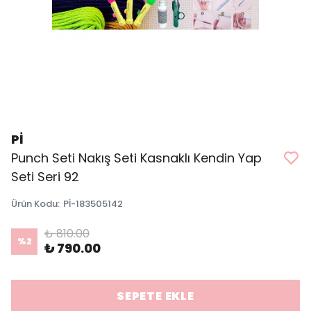
Pİ
Punch Seti Nakış Seti Kasnaklı Kendin Yap
Seti Seri 92
Ürün Kodu
:
Pİ-183505142
₺ 810.00
%
2
₺ 790.00
SEPETE EKLE