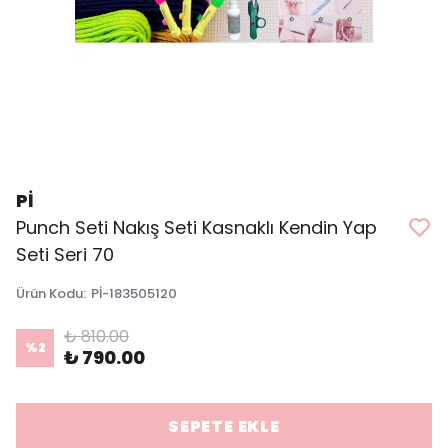
Pİ
Punch Seti Nakış Seti Kasnaklı Kendin Yap
Seti Seri 70
Ürün Kodu
:
Pİ-183505120
₺ 810.00
%
2
₺ 790.00
SEPETE EKLE