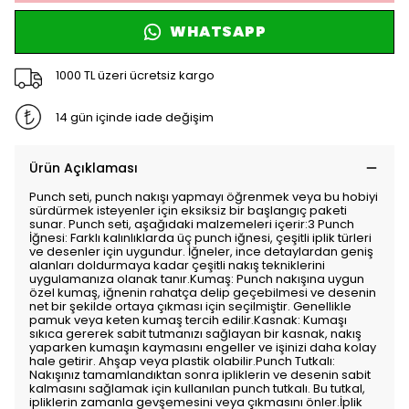
WHATSAPP
1000 TL üzeri ücretsiz kargo
14 gün içinde iade değişim
Ürün Açıklaması
Punch seti, punch nakışı yapmayı öğrenmek veya bu hobiyi
sürdürmek isteyenler için eksiksiz bir başlangıç paketi
sunar. Punch seti, aşağıdaki malzemeleri içerir:3 Punch
İğnesi: Farklı kalınlıklarda üç punch iğnesi, çeşitli iplik türleri
ve desenler için uygundur. İğneler, ince detaylardan geniş
alanları doldurmaya kadar çeşitli nakış tekniklerini
uygulamanıza olanak tanır.Kumaş: Punch nakışına uygun
özel kumaş, iğnenin rahatça delip geçebilmesi ve desenin
net bir şekilde ortaya çıkması için seçilmiştir. Genellikle
pamuk veya keten kumaş tercih edilir.Kasnak: Kumaşı
sıkıca gererek sabit tutmanızı sağlayan bir kasnak, nakış
yaparken kumaşın kaymasını engeller ve işinizi daha kolay
hale getirir. Ahşap veya plastik olabilir.Punch Tutkalı:
Nakışınız tamamlandıktan sonra ipliklerin ve desenin sabit
kalmasını sağlamak için kullanılan punch tutkalı. Bu tutkal,
ipliklerin zamanla gevşemesini veya çıkmasını önler.İplik