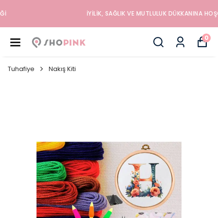
İYILIK, SAĞLIK VE MUTLULUK DÜKKANINA HOŞGELDINIZ
0
Tuhafiye
Nakış Kiti