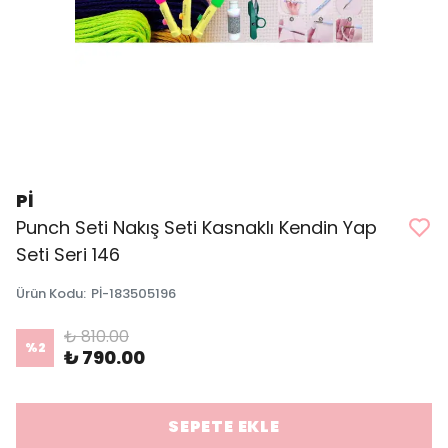
Pİ
Punch Seti Nakış Seti Kasnaklı Kendin Yap
Seti Seri 146
Ürün Kodu
:
Pİ-183505196
₺ 810.00
%
2
₺ 790.00
SEPETE EKLE