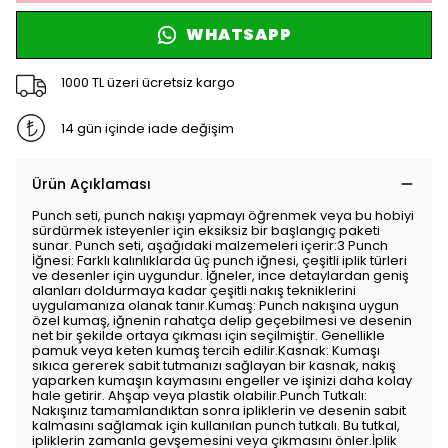
WHATSAPP
1000 TL üzeri ücretsiz kargo
14 gün içinde iade değişim
Ürün Açıklaması
Punch seti, punch nakışı yapmayı öğrenmek veya bu hobiyi
sürdürmek isteyenler için eksiksiz bir başlangıç paketi
sunar. Punch seti, aşağıdaki malzemeleri içerir:3 Punch
İğnesi: Farklı kalınlıklarda üç punch iğnesi, çeşitli iplik türleri
ve desenler için uygundur. İğneler, ince detaylardan geniş
alanları doldurmaya kadar çeşitli nakış tekniklerini
uygulamanıza olanak tanır.Kumaş: Punch nakışına uygun
özel kumaş, iğnenin rahatça delip geçebilmesi ve desenin
net bir şekilde ortaya çıkması için seçilmiştir. Genellikle
pamuk veya keten kumaş tercih edilir.Kasnak: Kumaşı
sıkıca gererek sabit tutmanızı sağlayan bir kasnak, nakış
yaparken kumaşın kaymasını engeller ve işinizi daha kolay
hale getirir. Ahşap veya plastik olabilir.Punch Tutkalı:
Nakışınız tamamlandıktan sonra ipliklerin ve desenin sabit
kalmasını sağlamak için kullanılan punch tutkalı. Bu tutkal,
ipliklerin zamanla gevşemesini veya çıkmasını önler.İplik