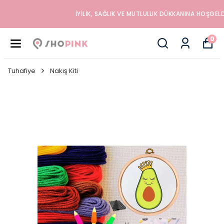
İYILIK, SAĞLIK VE MUTLULUK DÜKKANINA HOŞGELDINIZ
0
Tuhafiye
Nakış Kiti