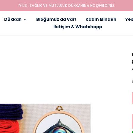
İYILIK, SAĞLIK VE MUTLULUK DÜKKANINA HOŞGELDINIZ
Dükkan
Bloğumuz da Var!
Kadın Elinden
Yes
İletişim & Whatshapp