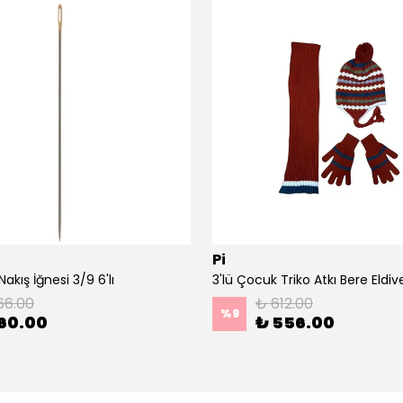
Pi
akış İğnesi 3/9 6'lı
66.00
₺ 612.00
%
9
60.00
₺ 556.00