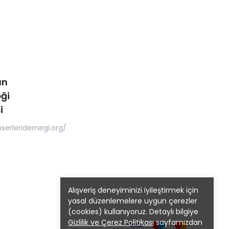
ın
ği
i
serleridernegi.org/
Alışveriş deneyiminizi iyileştirmek için
yasal düzenlemelere uygun çerezler
(cookies) kullanıyoruz. Detaylı bilgiye
Gizlilik ve Çerez Politikası
sayfamızdan