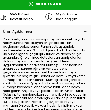
WHATSAPP
1000 TL üzeri
14 gün içinde
ücretsiz kargo
iade değişim
Ürün Açıklaması
Punch seti, punch nakışı yapmayı öğrenmek veya bu
hobiyi sürdürmek isteyenler için eksiksiz bir
başlangıç paketi sunar. Punch seti, aşağıdaki
malzemeleri içerir:3 Punch İğnesi: Farklı kalınlıklarda
üç punch iğnesi, çeşitli iplik türleri ve desenler için
uygundur. İğneler, ince detaylardan geniş alanları
doldurmaya kadar çeşitli nakış tekniklerini
uygulamanıza olanak tanır.Kumaş: Punch nakışına
uygun özel kumaş, iğnenin rahatça delip
geçebilmesi ve desenin net bir şekilde ortaya
çıkması için seçilmiştir. Genellikle pamuk veya keten
kumaş tercih edilir.Kasnak: Kumaşı sıkıca gererek
sabit tutmanızı sağlayan bir kasnak, nakış yaparken
kumaşın kaymasını engeller ve işinizi daha kolay
hale getirir. Ahşap veya plastik olabilir.Punch Tutkalı:
Nakışınız tamamlandıktan sonra ipliklerin ve desenin
sabit kalmasını sağlamak için kullanılan punch tutkalı.
Bu tutkal, ipliklerin zamanla gevşemesini veya
çıkmasını önler.İplik Makası: Keskin bir iplik makası,
iplikleri hassas bir şekilde kesmenizi sağlar. Küçük