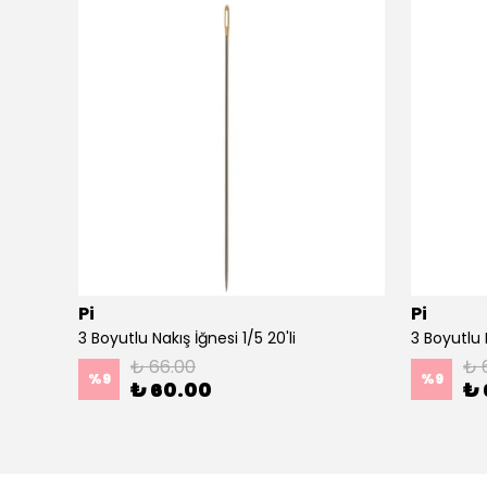
Pi
Pi
Ahşap Minimal Dekoratif Duvar Saati - 33x33 cm Koyu Yeşil
3 Boyutlu Nakış İğnesi 1/5 20'li
3 Boyutlu N
₺ 66.00
₺ 
%
9
%
9
₺ 60.00
₺ 