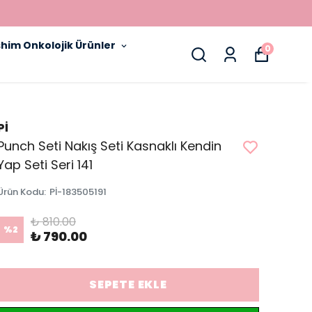
him Onkolojik Ürünler
0
Pİ
Punch Seti Nakış Seti Kasnaklı Kendin
Yap Seti Seri 141
Ürün Kodu
:
Pİ-183505191
₺ 810.00
%
2
₺ 790.00
SEPETE EKLE