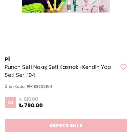
Pİ
Punch Seti Nakış Seti Kasnaklı Kendin Yap
Seti Seri 104
Ürün Kodu
:
Pİ-183505154
₺ 810.00
%
2
₺ 790.00
SEPETE EKLE