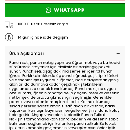
WHATSAPP
1000 TL üzeri ücretsiz kargo
14 gün içinde iade değişim
Ürün Açıklaması
Punch seti, punch nakışı yapmayı öğrenmek veya bu hobiyi
sürdürmek isteyenler için eksiksiz bir başlangıç paketi
sunar. Punch seti, aşağıdaki malzemeleri içerir:3 Punch
İğnesi: Farklı kalınlıklarda üç punch iğnesi, çeşitli iplik türleri
ve desenler için uygundur. İğneler, ince detaylardan geniş
alanları doldurmaya kadar çeşitli nakış tekniklerini
uygulamanıza olanak tanır.Kumaş: Punch nakışına uygun
özel kumaş, iğnenin rahatça delip geçebilmesi ve desenin
net bir şekilde ortaya çıkması için seçilmiştir. Genellikle
pamuk veya keten kumaş tercih edilir.Kasnak: Kumaşı
sıkıca gererek sabit tutmanızı sağlayan bir kasnak, nakış
yaparken kumaşın kaymasını engeller ve işinizi daha kolay
hale getirir. Ahşap veya plastik olabilir.Punch Tutkalı:
Nakışınız tamamlandıktan sonra ipliklerin ve desenin sabit
kalmasını sağlamak için kullanılan punch tutkalı. Bu tutkal,
ipliklerin zamanla gevşemesini veya çıkmasını önler.İplik