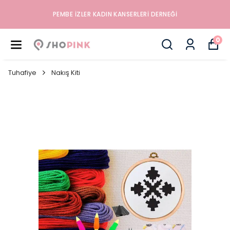
İYILIK, SAĞLIK VE MUTLULUK DÜKKANINA HOŞGELDINIZ
0
Tuhafiye
Nakış Kiti