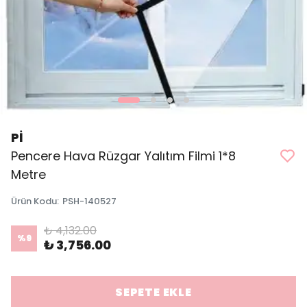
Pİ
Pencere Hava Rüzgar Yalıtım Filmi 1*8
Metre
Ürün Kodu
:
PSH-140527
₺ 4,132.00
%
9
₺ 3,756.00
SEPETE EKLE