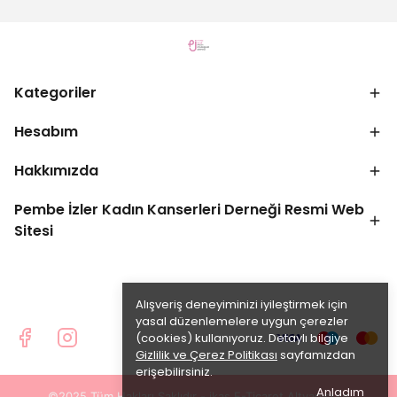
Kategoriler
Hesabım
Hakkımızda
Pembe İzler Kadın Kanserleri Derneği Resmi Web
Sitesi
Alışveriş deneyiminizi iyileştirmek için
yasal düzenlemelere uygun çerezler
(cookies) kullanıyoruz. Detaylı bilgiye
Gizlilik ve Çerez Politikası
sayfamızdan
erişebilirsiniz.
Anladım
©2025 Tüm Hakları Saklıdır - ikas E-Ticaret
Altyapısı ile