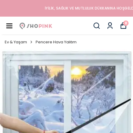
İYILIK, SAĞLIK VE MUTLULUK DÜKKANINA HOŞGELDINIZ
0
Ev & Yaşam
Pencere Hava Yalıtım