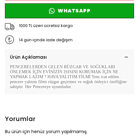
WHATSAPP
1000 TL üzeri ücretsiz kargo
14 gün içinde iade değişim
Ürün Açıklaması
PENCERELERDEN GELEN RÜZGAR VE SOĞUKLARI
ÖNLEMEK İÇİN EVİNİZİN ISISINI KORUMAK İÇİN NE
YAPMAK LAZIM ? HAVA YALITIM FİLMİ Yeni icat edilen
pencere yalıtım filmi rüzgar geçirmez ve soğuk önleyici özelliğine
sahiptir. Her Pencereye uyumludur.
Yorumlar
Bu ürün için henüz yorum yapılmamış.