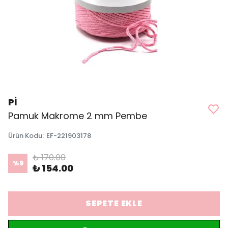
Pİ
Pamuk Makrome 2 mm Pembe
Ürün Kodu
:
EF-221903178
₺ 170.00
%
9
₺ 154.00
SEPETE EKLE