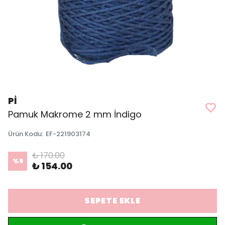
Pİ
Pamuk Makrome 2 mm İndigo
Ürün Kodu
:
EF-221903174
₺ 170.00
%
9
₺ 154.00
SEPETE EKLE