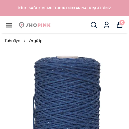
İYILIK, SAĞLIK VE MUTLULUK DÜKKANINA HOŞGELDINIZ
0
Tuhafiye
Örgü İpi