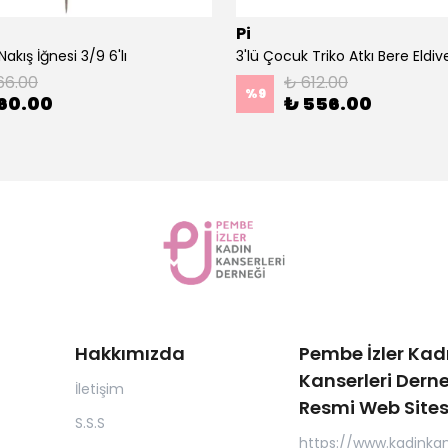
Pi
akış İğnesi 3/9 6'lı
66.00
₺ 612.00
%
9
60.00
₺ 556.00
Hakkımızda
Pembe İzler Kad
Kanserleri Derne
İletişim
Resmi Web Sites
S.S.S
https://www.kadinkan