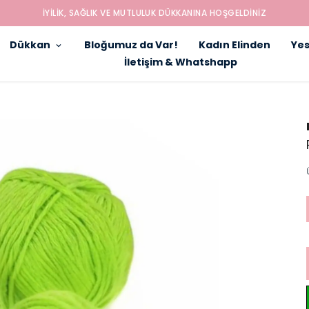
İYILIK, SAĞLIK VE MUTLULUK DÜKKANINA HOŞGELDINIZ
Dükkan
Bloğumuz da Var!
Kadın Elinden
Yes
İletişim & Whatshapp