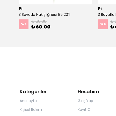
Pi
Pi
Ahşap Minimal Dekoratif Duvar Saati - 33x33 cm Koyu Yeşil
3 Boyutlu Nakış İğnesi 1/5 20'li
3 Boyutlu N
₺ 66.00
₺ 
%
9
%
9
₺ 60.00
₺ 
Kategoriler
Hesabım
Anasayfa
Giriş Yap
Kişisel Bakım
Kayıt Ol