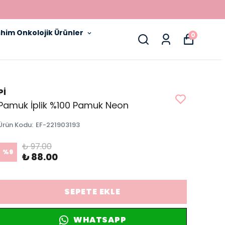
him Onkolojik Ürünler
0
Pİ
Pamuk İplik %100 Pamuk Neon
Ürün Kodu
:
EF-221903193
₺ 97.00
%
9
₺ 88.00
SEPETE EKLE
WHATSAPP