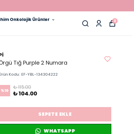
him Onkolojik Ürünler
0
Pİ
Örgü Tığ Purple 2 Numara
Ürün Kodu
:
EF-YBL-134304222
₺ 115.00
%
10
₺ 104.00
SEPETE EKLE
WHATSAPP