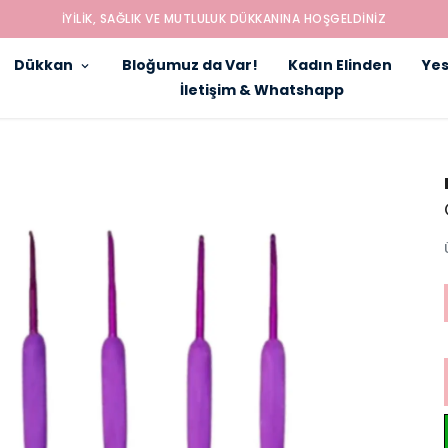
İYILIK, SAĞLIK VE MUTLULUK DÜKKANINA HOŞGELDINIZ
Dükkan
Bloğumuz da Var!
Kadın Elinden
Yes
İletişim & Whatshapp