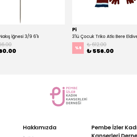
Pi
akış İğnesi 3/9 6'lı
66.00
₺ 612.00
%
9
60.00
₺ 556.00
Hakkımızda
Pembe İzler Kad
Kanserleri Derne