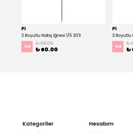
Pi
Pi
Ahşap Minimal Dekoratif Duvar Saati - 33x33 cm Koyu Yeşil
3 Boyutlu Nakış İğnesi 1/5 20'li
3 Boyutlu N
₺ 66.00
₺ 
%
9
%
9
₺ 60.00
₺ 
Kategoriler
Hesabım