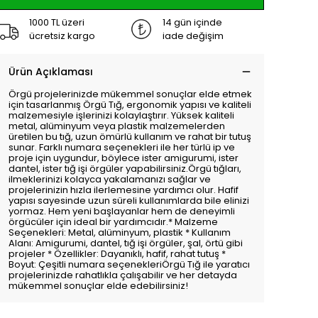
1000 TL üzeri
14 gün içinde
ücretsiz kargo
iade değişim
Ürün Açıklaması
Örgü projelerinizde mükemmel sonuçlar elde etmek
için tasarlanmış Örgü Tığ, ergonomik yapısı ve kaliteli
malzemesiyle işlerinizi kolaylaştırır. Yüksek kaliteli
metal, alüminyum veya plastik malzemelerden
üretilen bu tığ, uzun ömürlü kullanım ve rahat bir tutuş
sunar. Farklı numara seçenekleri ile her türlü ip ve
proje için uygundur, böylece ister amigurumi, ister
dantel, ister tığ işi örgüler yapabilirsiniz.Örgü tığları,
ilmeklerinizi kolayca yakalamanızı sağlar ve
projelerinizin hızla ilerlemesine yardımcı olur. Hafif
yapısı sayesinde uzun süreli kullanımlarda bile elinizi
yormaz. Hem yeni başlayanlar hem de deneyimli
örgücüler için ideal bir yardımcıdır.* Malzeme
Seçenekleri: Metal, alüminyum, plastik * Kullanım
Alanı: Amigurumi, dantel, tığ işi örgüler, şal, örtü gibi
projeler * Özellikler: Dayanıklı, hafif, rahat tutuş *
Boyut: Çeşitli numara seçenekleriÖrgü Tığ ile yaratıcı
projelerinizde rahatlıkla çalışabilir ve her detayda
mükemmel sonuçlar elde edebilirsiniz!