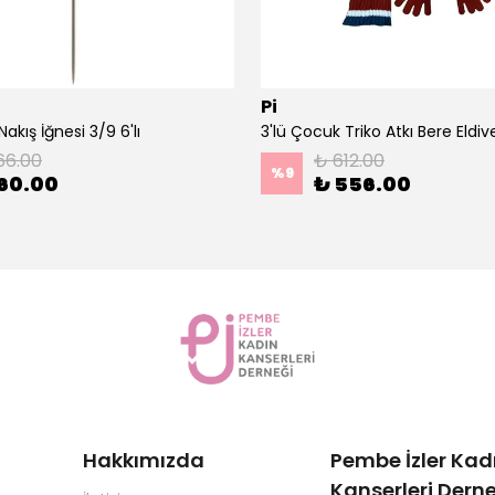
Pi
akış İğnesi 3/9 6'lı
66.00
₺ 612.00
%
9
60.00
₺ 556.00
Hakkımızda
Pembe İzler Kad
Kanserleri Derne