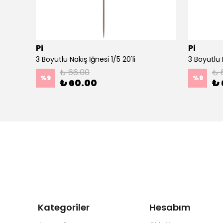
Pi
Pi
Ahşap Minimal Dekoratif Duvar Saati - 33x33 cm Koyu Yeşil
3 Boyutlu Nakış İğnesi 1/5 20'li
3 Boyutlu N
₺ 66.00
₺ 
%
9
%
9
₺ 60.00
₺ 
Kategoriler
Hesabım