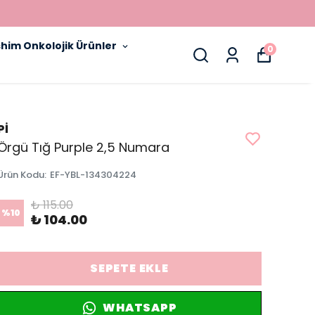
him Onkolojik Ürünler
0
Pİ
Örgü Tığ Purple 2,5 Numara
Ürün Kodu
:
EF-YBL-134304224
₺ 115.00
%
10
₺ 104.00
SEPETE EKLE
WHATSAPP