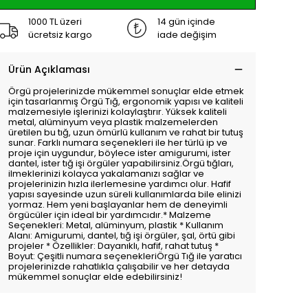
1000 TL üzeri
14 gün içinde
ücretsiz kargo
iade değişim
Ürün Açıklaması
Örgü projelerinizde mükemmel sonuçlar elde etmek
için tasarlanmış Örgü Tığ, ergonomik yapısı ve kaliteli
malzemesiyle işlerinizi kolaylaştırır. Yüksek kaliteli
metal, alüminyum veya plastik malzemelerden
üretilen bu tığ, uzun ömürlü kullanım ve rahat bir tutuş
sunar. Farklı numara seçenekleri ile her türlü ip ve
proje için uygundur, böylece ister amigurumi, ister
dantel, ister tığ işi örgüler yapabilirsiniz.Örgü tığları,
ilmeklerinizi kolayca yakalamanızı sağlar ve
projelerinizin hızla ilerlemesine yardımcı olur. Hafif
yapısı sayesinde uzun süreli kullanımlarda bile elinizi
yormaz. Hem yeni başlayanlar hem de deneyimli
örgücüler için ideal bir yardımcıdır.* Malzeme
Seçenekleri: Metal, alüminyum, plastik * Kullanım
Alanı: Amigurumi, dantel, tığ işi örgüler, şal, örtü gibi
projeler * Özellikler: Dayanıklı, hafif, rahat tutuş *
Boyut: Çeşitli numara seçenekleriÖrgü Tığ ile yaratıcı
projelerinizde rahatlıkla çalışabilir ve her detayda
mükemmel sonuçlar elde edebilirsiniz!