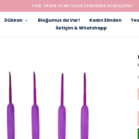
İYILIK, SAĞLIK VE MUTLULUK DÜKKANINA HOŞGELDINIZ
Dükkan
Bloğumuz da Var!
Kadın Elinden
Yes
İletişim & Whatshapp