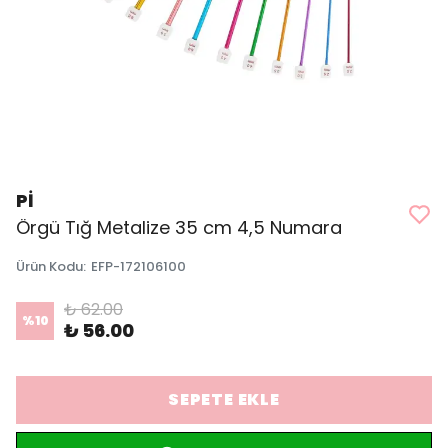
Pİ
Örgü Tığ Metalize 35 cm 4,5 Numara
Ürün Kodu
:
EFP-172106100
₺ 62.00
%
10
₺ 56.00
SEPETE EKLE