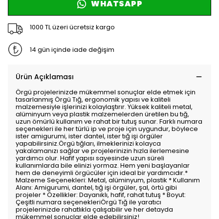
WHATSAPP
1000 TL üzeri ücretsiz kargo
14 gün içinde iade değişim
Ürün Açıklaması
Örgü projelerinizde mükemmel sonuçlar elde etmek için
tasarlanmış Örgü Tığ, ergonomik yapısı ve kaliteli
malzemesiyle işlerinizi kolaylaştırır. Yüksek kaliteli metal,
alüminyum veya plastik malzemelerden üretilen bu tığ,
uzun ömürlü kullanım ve rahat bir tutuş sunar. Farklı numara
seçenekleri ile her türlü ip ve proje için uygundur, böylece
ister amigurumi, ister dantel, ister tığ işi örgüler
yapabilirsiniz.Örgü tığları, ilmeklerinizi kolayca
yakalamanızı sağlar ve projelerinizin hızla ilerlemesine
yardımcı olur. Hafif yapısı sayesinde uzun süreli
kullanımlarda bile elinizi yormaz. Hem yeni başlayanlar
hem de deneyimli örgücüler için ideal bir yardımcıdır.*
Malzeme Seçenekleri: Metal, alüminyum, plastik * Kullanım
Alanı: Amigurumi, dantel, tığ işi örgüler, şal, örtü gibi
projeler * Özellikler: Dayanıklı, hafif, rahat tutuş * Boyut:
Çeşitli numara seçenekleriÖrgü Tığ ile yaratıcı
projelerinizde rahatlıkla çalışabilir ve her detayda
mükemmel sonuçlar elde edebilirsiniz!