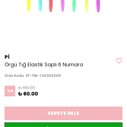
Pİ
Örgü Tığ Elastik Saplı 6 Numara
Ürün Kodu
:
EF-YBL-134304209
₺ 66.00
%
9
₺ 60.00
SEPETE EKLE