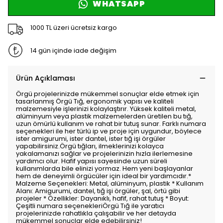
WHATSAPP
1000 TL üzeri ücretsiz kargo
14 gün içinde iade değişim
Ürün Açıklaması
Örgü projelerinizde mükemmel sonuçlar elde etmek için
tasarlanmış Örgü Tığ, ergonomik yapısı ve kaliteli
malzemesiyle işlerinizi kolaylaştırır. Yüksek kaliteli metal,
alüminyum veya plastik malzemelerden üretilen bu tığ,
uzun ömürlü kullanım ve rahat bir tutuş sunar. Farklı numara
seçenekleri ile her türlü ip ve proje için uygundur, böylece
ister amigurumi, ister dantel, ister tığ işi örgüler
yapabilirsiniz.Örgü tığları, ilmeklerinizi kolayca
yakalamanızı sağlar ve projelerinizin hızla ilerlemesine
yardımcı olur. Hafif yapısı sayesinde uzun süreli
kullanımlarda bile elinizi yormaz. Hem yeni başlayanlar
hem de deneyimli örgücüler için ideal bir yardımcıdır.*
Malzeme Seçenekleri: Metal, alüminyum, plastik * Kullanım
Alanı: Amigurumi, dantel, tığ işi örgüler, şal, örtü gibi
projeler * Özellikler: Dayanıklı, hafif, rahat tutuş * Boyut:
Çeşitli numara seçenekleriÖrgü Tığ ile yaratıcı
projelerinizde rahatlıkla çalışabilir ve her detayda
mükemmel sonuçlar elde edebilirsiniz!