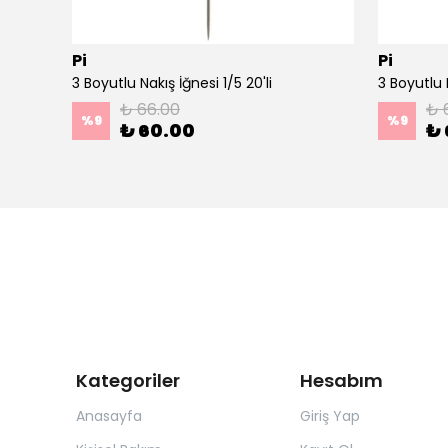
Pi
Pi
Ahşap Minimal Dekoratif Duvar Saati - 33x33 cm Koyu Yeşil
3 Boyutlu Nakış İğnesi 1/5 20'li
3 Boyutlu N
₺ 66.00
₺ 
%
9
%
9
₺ 60.00
₺ 
Kategoriler
Hesabım
Anasayfa
Giriş Yap