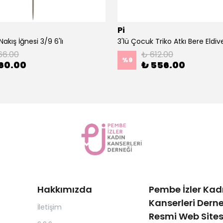
Pi
akış İğnesi 3/9 6'lı
66.00
₺ 612.00
%
9
60.00
₺ 556.00
Hakkımızda
Pembe İzler Kad
Kanserleri Derne
İletişim
Resmi Web Sites