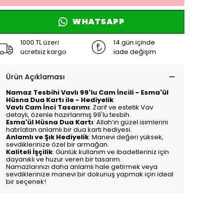
WHATSAPP
1000 TL üzeri
14 gün içinde
ücretsiz kargo
iade değişim
Ürün Açıklaması
Namaz Tesbihi Vavlı 99'lu Cam İncili - Esma'ül
Hüsna Dua Kartı ile - Hediyelik
Vavlı Cam İnci Tasarımı
: Zarif ve estetik Vav
detaylı, özenle hazırlanmış 99'lu tesbih.
Esma'ül Hüsna Dua Kartı
: Allah’ın güzel isimlerini
hatırlatan anlamlı bir dua kartı hediyesi.
Anlamlı ve Şık Hediyelik
: Manevi değeri yüksek,
sevdiklerinize özel bir armağan.
Kaliteli İşçilik
: Günlük kullanım ve ibadetleriniz için
dayanıklı ve huzur veren bir tasarım.
Namazlarınızı daha anlamlı hale getirmek veya
sevdiklerinize manevi bir dokunuş yapmak için ideal
bir seçenek!