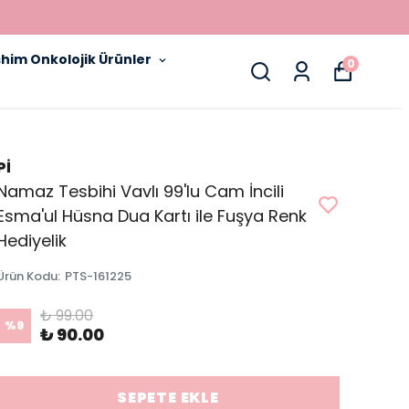
him Onkolojik Ürünler
0
Pİ
Namaz Tesbihi Vavlı 99'lu Cam İncili
Esma'ul Hüsna Dua Kartı ile Fuşya Renk
Hediyelik
Ürün Kodu
:
PTS-161225
₺ 99.00
%
9
₺ 90.00
SEPETE EKLE