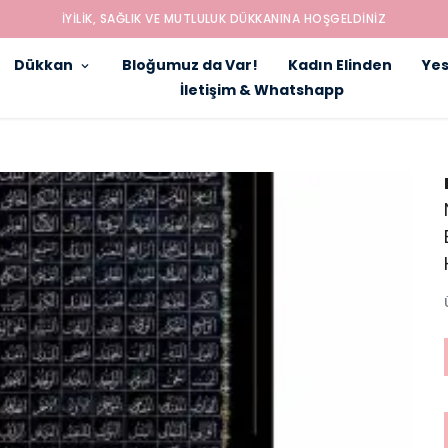
İYILIK, SAĞLIK VE MUTLULUK DÜKKANINA HOŞGELDINIZ
Dükkan
Bloğumuz da Var!
Kadın Elinden
Yes
İletişim & Whatshapp