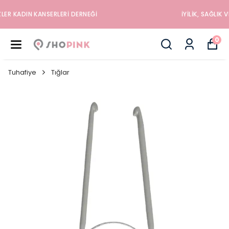
İYILIK, SAĞLIK VE MUTLULUK DÜKKANINA HOŞGELDINIZ
0
Tuhafiye
Tığlar