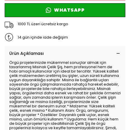
WHATSAPP
1000 TL üzeri ücretsiz kargo
14 gün içinde iade değişim
Ürün Açıklaması
Örgü projelerinizde mükemmel sonuçlar almak için
tasarlanmış Misinalı Çelik Şiş, hem profesyonel hem de
hobi amaçlı kullanıcılar için ideal bir tercihtir. Yüksek kaliteli
çelik malzemeden üretilmiş bu şişler, uzun süreli kullanıma
uygun dayanıklılığa sahiptir. Misina ile bağlantılı uçları
sayesinde örgü çalışmalarınızda rahatça hareket edebilir,
büyük projelerde bile rahatça ilerleyebilirsiniz. Misinalı
yapısı, örgülerinizi daha esnek ve rahat bir şekilde örmenizi
sağlar, aynı zamanda iplerin karışmasını önler. Çelik şişin
sağlamlığı ve misina özelliği, projelerinizde size
mükemmel bir deneyim sunar.* Malzeme: Yüksek kaliteli
çelik, esnek misina * Kullanım Alanı: Örgü, amigurumi,
büyük projeler * Özellikler: Dayanıklı çelik uçlar, esnek
misina, uzun ömürlü kullanım * Uygulama: Hem küçük hem
de büyük projeler için idealMisinalı Çelik Şiş ile örgü
projelerinizi kolayca ve keyifle tamamlayabilirsiniz. Şimdi,