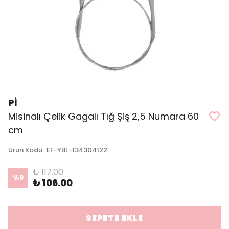
Pİ
Misinalı Çelik Gagalı Tığ Şiş 2,5 Numara 60
cm
Ürün Kodu
:
EF-YBL-134304122
₺ 117.00
%
9
₺ 106.00
SEPETE EKLE