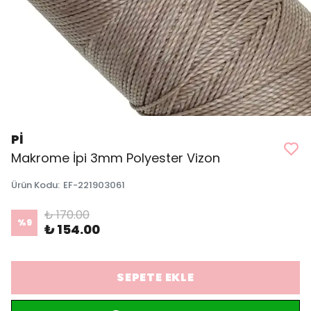
Pİ
Makrome İpi 3mm Polyester Vizon
Ürün Kodu
:
EF-221903061
₺ 170.00
%
9
₺ 154.00
SEPETE EKLE