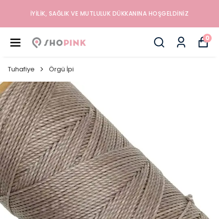
İYILIK, SAĞLIK VE MUTLULUK DÜKKANINA HOŞGELDINIZ
0
Tuhafiye
Örgü İpi