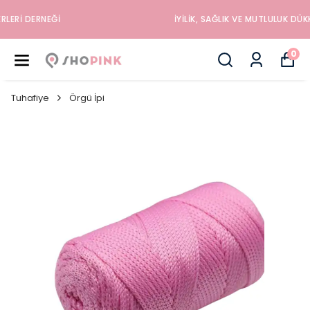
İYILIK, SAĞLIK VE MUTLULUK DÜKKANINA HOŞGELDINIZ
0
Tuhafiye
Örgü İpi