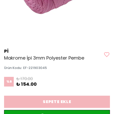
Pİ
Makrome İpi 3mm Polyester Pembe
Ürün Kodu
:
EF-221903045
₺ 170.00
%
9
₺ 154.00
SEPETE EKLE