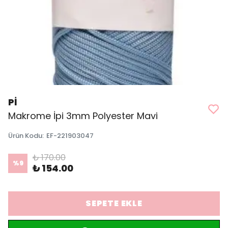
Pİ
Makrome İpi 3mm Polyester Mavi
Ürün Kodu
:
EF-221903047
₺ 170.00
%
9
₺ 154.00
SEPETE EKLE