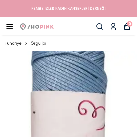
İYILIK, SAĞLIK VE MUTLULUK DÜKKANINA HOŞGELDINIZ
0
Tuhafiye
Örgü İpi