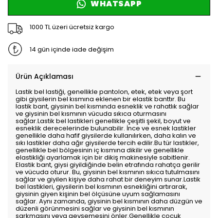
WHATSAPP
1000 TL üzeri ücretsiz kargo
14 gün içinde iade değişim
Ürün Açıklaması
Lastik bel lastiği, genellikle pantolon, etek, etek veya şort
gibi giysilerin bel kısmına eklenen bir elastik banttır. Bu
lastik bant, giysinin bel kısmında esneklik ve rahatlık sağlar
ve giysinin bel kısmının vücuda sıkıca oturmasını
sağlar.Lastik bel lastikleri genellikle çeşitli şekil, boyut ve
esneklik derecelerinde bulunabilir. İnce ve esnek lastikler
genellikle daha hafif giysilerde kullanılırken, daha kalın ve
sıkı lastikler daha ağır giysilerde tercih edilir.Bu tür lastikler,
genellikle bel bölgesinin iç kısmına dikilir ve genellikle
elastikliği ayarlamak için bir dikiş makinesiyle sabitlenir.
Elastik bant, giysi giyildiğinde belin etrafında rahatça gerilir
ve vücuda oturur. Bu, giysinin bel kısmının sıkıca tutulmasını
sağlar ve giyilen kişiye daha rahat bir deneyim sunar.Lastik
bel lastikleri, giysilerin bel kısmının esnekliğini artırarak,
giysinin giyen kişinin bel ölçüsüne uyum sağlamasını
sağlar. Aynı zamanda, giysinin bel kısmının daha düzgün ve
düzenli görünmesini sağlar ve giysinin bel kısmının
sarkmasını veya gevşemesini önler.Genellikle çocuk