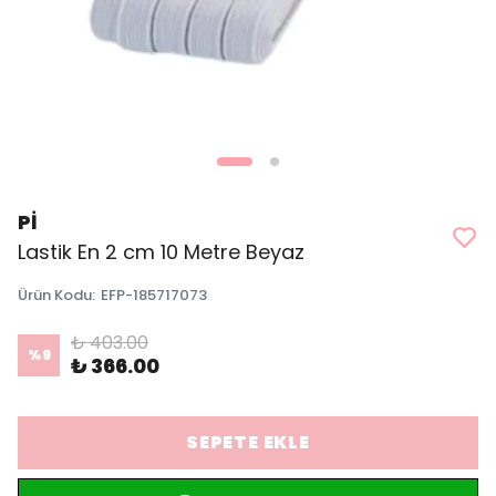
Pİ
Lastik En 2 cm 10 Metre Beyaz
Ürün Kodu
:
EFP-185717073
₺ 403.00
%
9
₺ 366.00
SEPETE EKLE