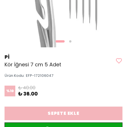
Pİ
Kör İğnesi 7 cm 5 Adet
Ürün Kodu
:
EFP-172106047
₺ 40.00
%
10
₺ 36.00
SEPETE EKLE