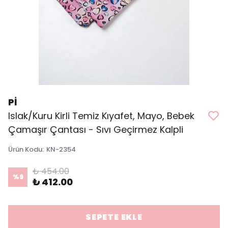
Pİ
Islak/Kuru Kirli Temiz Kıyafet, Mayo, Bebek
Çamaşır Çantası - Sıvı Geçirmez Kalpli
Ürün Kodu
:
KN-2354
₺ 454.00
%
9
₺ 412.00
SEPETE EKLE