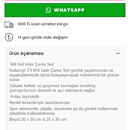
WHATSAPP
1000 TL üzeri ücretsiz kargo
14 gün içinde iade değişim
Ürün Açıklaması
İkili Kirli Islak Çanta Seti
Kullanışlı 2'li Kirli Islak Çanta Seti günlük yaşamınızda ve
seyahatlerinizde işinizi kolaylaştıracak mükemmel bir çözüm
sunar.
Yüksek kaliteli, su geçirmez kumaştan üretilmiş
çamaşırlarınızı düzenli ve ayrı tutmanızı sağlar.
Kolay taşınabilir.
Renkli desenleriyle tasarlanmıştır.
Spor salonunda, plajda, seyahatte ya da günlük kullanımda
rahatlıkla kullanabilirsiniz.
Boyut:20 x 30 cm & 25 x 35 cm.