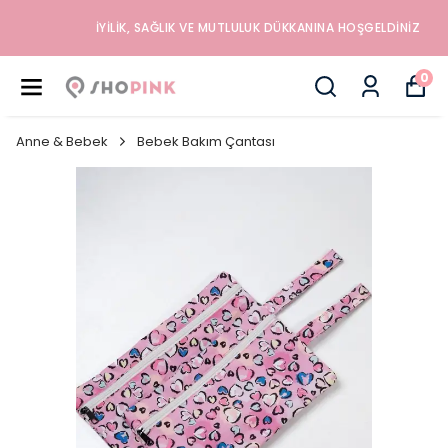
İYILIK, SAĞLIK VE MUTLULUK DÜKKANINA HOŞGELDINIZ
0
Anne & Bebek
Bebek Bakım Çantası