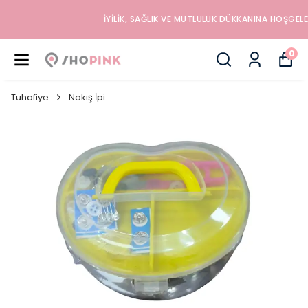
İYILIK, SAĞLIK VE MUTLULUK DÜKKANINA HOŞGELDINIZ
0
Tuhafiye
Nakış İpi