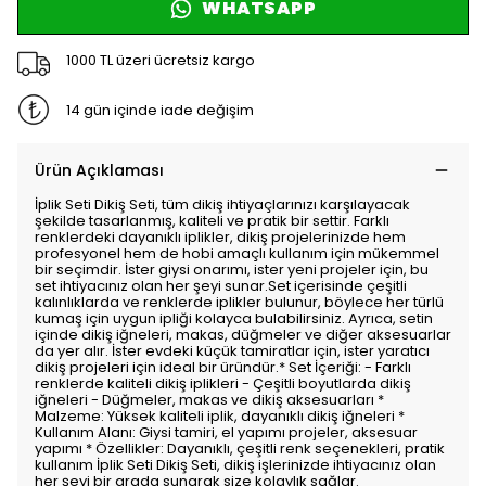
WHATSAPP
1000 TL üzeri ücretsiz kargo
14 gün içinde iade değişim
Ürün Açıklaması
İplik Seti Dikiş Seti, tüm dikiş ihtiyaçlarınızı karşılayacak
şekilde tasarlanmış, kaliteli ve pratik bir settir. Farklı
renklerdeki dayanıklı iplikler, dikiş projelerinizde hem
profesyonel hem de hobi amaçlı kullanım için mükemmel
bir seçimdir. İster giysi onarımı, ister yeni projeler için, bu
set ihtiyacınız olan her şeyi sunar.Set içerisinde çeşitli
kalınlıklarda ve renklerde iplikler bulunur, böylece her türlü
kumaş için uygun ipliği kolayca bulabilirsiniz. Ayrıca, setin
içinde dikiş iğneleri, makas, düğmeler ve diğer aksesuarlar
da yer alır. İster evdeki küçük tamiratlar için, ister yaratıcı
dikiş projeleri için ideal bir üründür.* Set İçeriği: - Farklı
renklerde kaliteli dikiş iplikleri - Çeşitli boyutlarda dikiş
iğneleri - Düğmeler, makas ve dikiş aksesuarları *
Malzeme: Yüksek kaliteli iplik, dayanıklı dikiş iğneleri *
Kullanım Alanı: Giysi tamiri, el yapımı projeler, aksesuar
yapımı * Özellikler: Dayanıklı, çeşitli renk seçenekleri, pratik
kullanım İplik Seti Dikiş Seti, dikiş işlerinizde ihtiyacınız olan
her şeyi bir arada sunarak size kolaylık sağlar.