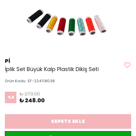
Pİ
İplik Set Büyük Kalp Plastik Dikiş Seti
Ürün Kodu
:
EF-224118038
₺ 273.00
%
9
₺ 248.00
SEPETE EKLE