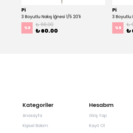
Pi
Pi
Ahşap Minimal Dekoratif Duvar Saati - 33x33 cm Koyu Yeşil
3 Boyutlu Nakış İğnesi 1/5 20'li
3 Boyutlu N
₺ 66.00
₺ 
%
9
%
9
₺ 60.00
₺ 
Kategoriler
Hesabım
Anasayfa
Giriş Yap
Kişisel Bakım
Kayıt Ol