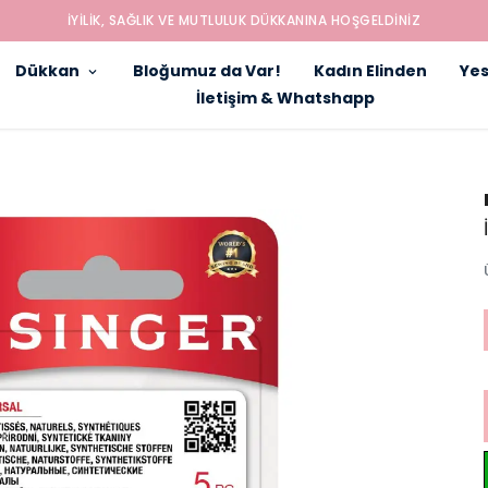
İYILIK, SAĞLIK VE MUTLULUK DÜKKANINA HOŞGELDINIZ
Dükkan
Bloğumuz da Var!
Kadın Elinden
Yes
İletişim & Whatshapp