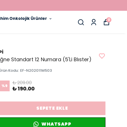
him Onkolojik Ürünler
0
Pİ
İğne Standart 12 Numara (5'Li Blıster)
Ürün Kodu
:
EF-N202011M503
₺ 209.00
%
9
₺ 190.00
SEPETE EKLE
WHATSAPP