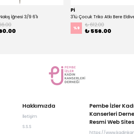
Pi
akış İğnesi 3/9 6'lı
66.00
₺ 612.00
%
9
60.00
₺ 556.00
Hakkımızda
Pembe İzler Kad
Kanserleri Derne
İletişim
Resmi Web Sites
S.S.S
https://www.kadinkan