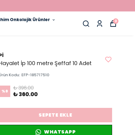
him Onkolojik Ürünler
0
Pİ
Hayalet İp 100 metre Şeffaf 10 Adet
Ürün Kodu
:
EFP-185717510
₺ 396.00
%
9
₺ 360.00
SEPETE EKLE
WHATSAPP