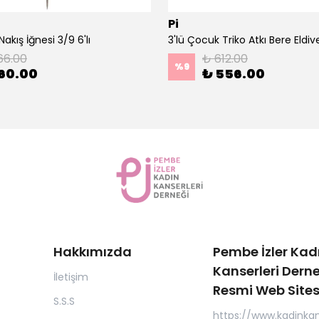
Pi
akış İğnesi 3/9 6'lı
66.00
₺ 612.00
%
9
60.00
₺ 556.00
Hakkımızda
Pembe İzler Kad
Kanserleri Derne
İletişim
Resmi Web Sites
S.S.S
https://www.kadinkan