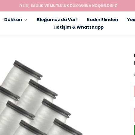
İYILIK, SAĞLIK VE MUTLULUK DÜKKANINA HOŞGELDINIZ
Dükkan
Bloğumuz da Var!
Kadın Elinden
Yes
İletişim & Whatshapp