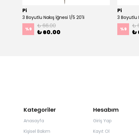
Pi
Pi
Ahşap Minimal Dekoratif Duvar Saati - 33x33 cm Koyu Yeşil
3 Boyutlu Nakış İğnesi 1/5 20'li
3 Boyutlu N
₺ 66.00
₺ 
%
9
%
9
₺ 60.00
₺ 
Kategoriler
Hesabım
Anasayfa
Giriş Yap
Kişisel Bakım
Kayıt Ol