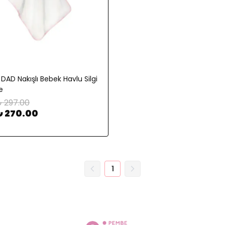
DAD Nakışlı Bebek Havlu Silgi
e
 297.00
₺ 270.00
1