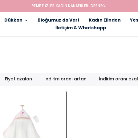
Dükkan
Bloğumuz da Var!
Kadın Elinden
Yes
İletişim & Whatshapp
Fiyat azalan
İndirim oranı artan
İndirim oranı aza