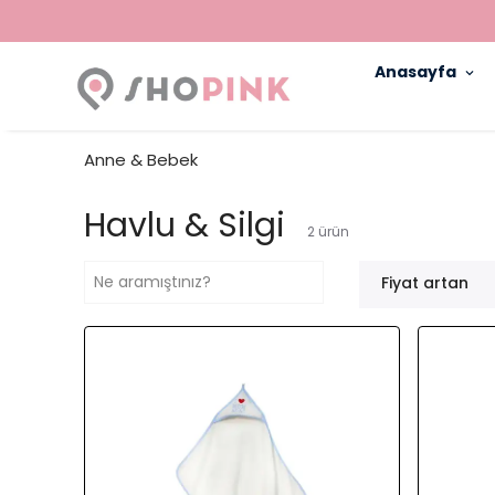
 KADIN KANSERLERI DERNEĞI
Anasayfa
Anne & Bebek
Havlu & Silgi
2
ürün
Fiyat artan