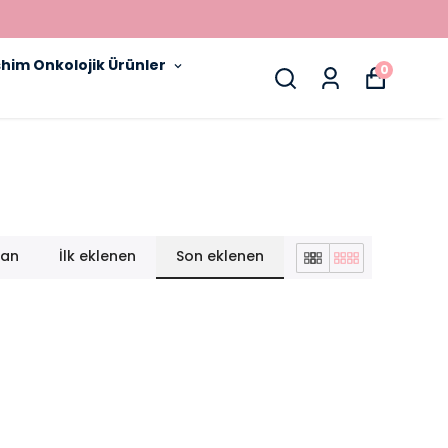
İYILIK, SAĞLIK VE
him Onkolojik Ürünler
0
lan
İlk eklenen
Son eklenen