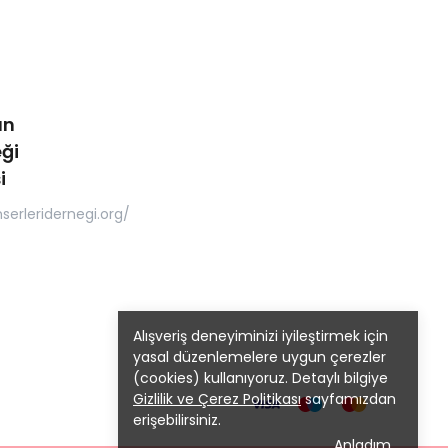
ın
ği
i
serleridernegi.org/
Alışveriş deneyiminizi iyileştirmek için
yasal düzenlemelere uygun çerezler
(cookies) kullanıyoruz. Detaylı bilgiye
Gizlilik ve Çerez Politikası
sayfamızdan
erişebilirsiniz.
Anladım