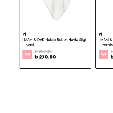
Pi
Pi
I MAM & DAD Nakışlı Bebek Havlu Silgi
I MAM & 
– Mavi
– Pemb
₺ 297.00
₺
%
9
%
9
₺ 270.00