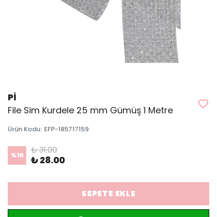
Pİ
File Sim Kurdele 25 mm Gümüş 1 Metre
Ürün Kodu
:
EFP-185717159
₺ 31.00
%
10
₺ 28.00
SEPETE EKLE