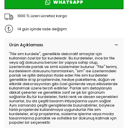
WHATSAPP
1000 TL üzeri ücretsiz kargo
14 gün içinde iade değişim
Ürün Açıklaması
"File sim kurdele", genellikle dekoratif amaçlar için
kullanılan özel bir tür kurdeledir. Bu kurdeleler, ince bir file
veya ağ dokusuna benzer bir yapıya sahip olup,
üzerlerinde parlak ve simli süslemeler bulunur. "File" terimi,
kurdelelerin dokusunu tanımlarken, "sim" ise üzerlerindeki
parlak ve ışıltılı detayları ifade eder.File sim kurdeleler
genellikle el işi projelerinde, hediye paketleme, düğün ve
etkinlik dekorasyonları gibi özel günlerde veya elbiselerde
kullanılmak üzere tercih edilirler. Parlak sim detaylarıyla
dikkat çekerler ve genellikle zarif ve şık bir görünüm
sağlarlar.Bu tür kurdeleler, farklı renk ve desen seçenekleri
sunarlar, bu da çeşitli tasarım ihtiyaçlarına uyum sağlar.
Aynı zamanda çeşitli genişliklerde bulunabilirler, böylece
farklı projelerde kullanılmaya uygundurlar.File sim
kurdeleler, el işi projelerine, süsleme işlerine veya moda
tasarımlarına parlaklık ve sofistike bir dokunuş katmak için
popüler bir seçenektir.