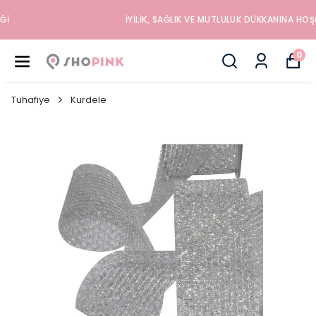
İYILIK, SAĞLIK VE MUTLULUK DÜKKANINA HOŞGELDINIZ
0
Tuhafiye
Kurdele