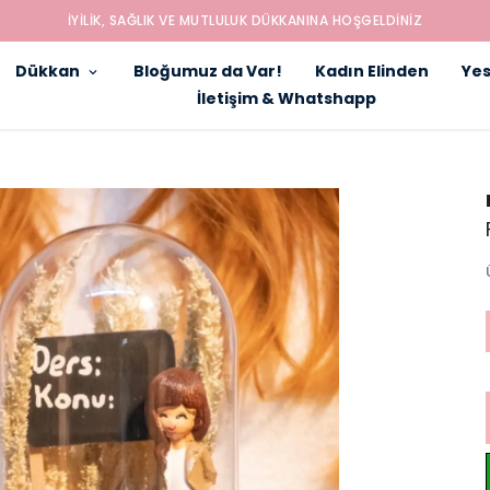
İYILIK, SAĞLIK VE MUTLULUK DÜKKANINA HOŞGELDINIZ
Dükkan
Bloğumuz da Var!
Kadın Elinden
Yes
İletişim & Whatshapp