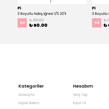
Pi
Pi
Ahşap Minimal Dekoratif Duvar Saati - 33x33 cm Koyu Yeşil
3 Boyutlu Nakış İğnesi 1/5 20'li
3 Boyutlu N
₺ 66.00
₺ 
%
9
%
9
₺ 60.00
₺ 
Kategoriler
Hesabım
Anasayfa
Giriş Yap
Kişisel Bakım
Kayıt Ol