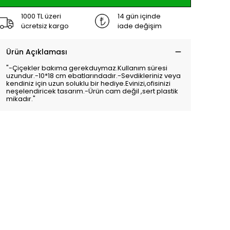
1000 TL üzeri
14 gün içinde
ücretsiz kargo
iade değişim
Ürün Açıklaması
"-Çiçekler bakıma gerekduymaz.Kullanım süresi
uzundur.-10*18 cm ebatlarındadır.-Sevdikleriniz veya
kendiniz için uzun soluklu bir hediye.Evinizi,ofisinizi
neşelendiricek tasarım.-Ürün cam değil ,sert plastik
mikadır."