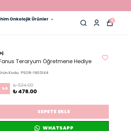
him Onkolojik Ürünler
0
Pİ
Fanus Teraryum Öğretmene Hediye
Ürün Kodu
:
PSOR-1903144
₺ 524.00
%
9
₺ 476.00
SEPETE EKLE
WHATSAPP