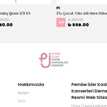
Pi
akış İğnesi 3/9 6'lı
66.00
₺ 612.00
%
9
60.00
₺ 556.00
Hakkımızda
Pembe İzler Kad
Kanserleri Derne
İletişim
Resmi Web Sites
S.S.S
https://www.kadinkan